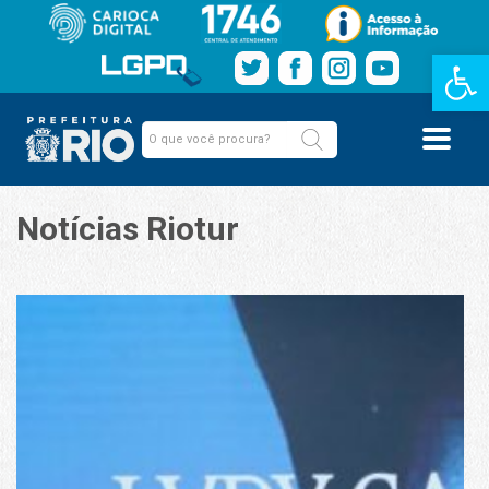
Barra de Fe
Notícias Riotur