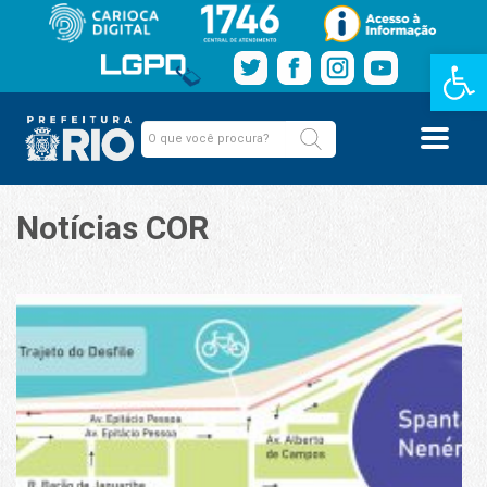
Barra de Fe
Notícias COR