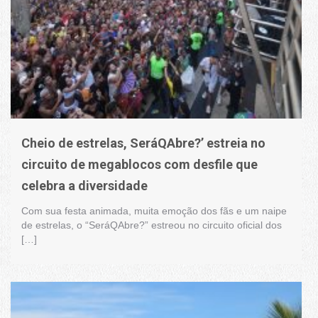
Cheio de estrelas, SeráQAbre?’ estreia no
circuito de megablocos com desfile que
celebra a diversidade
Com sua festa animada, muita emoção dos fãs e um naipe
de estrelas, o “SeráQAbre?” estreou no circuito oficial dos
[…]