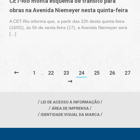
CET-Rio monta esquema de trânsito para
obras na Avenida Niemeyer nesta quinta-feira
A CET-Rio informa que, a partir das 22h desta quinta-feira
(16/01), às 5h de sexta-feira (17), a Avenida Niemeyer será
[…]
←
1
22
23
24
25
26
27
…
→
LEI DE ACESSO À INFORMAÇÃO
ÁREA DE IMPRENSA
IDENTIDADE VISUAL DA MARCA