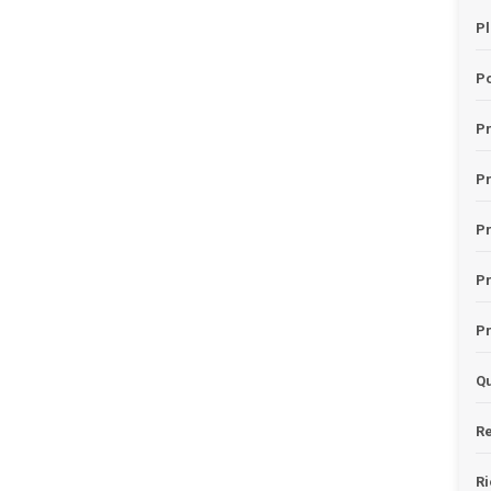
Pl
Po
Pr
P
Pr
P
Pr
Qu
Re
Ri