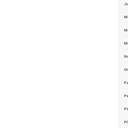
J
Me
M
Mu
No
O
Pa
Pe
P
P