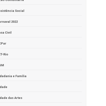
sistência Social
rnaval 2022
sa Civil
CPar
T-Rio
GM
dadania e Família
idade
dade das Artes