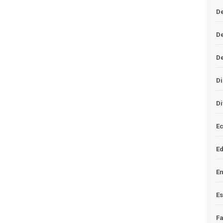
De
D
D
Di
Di
Ec
E
En
Es
F