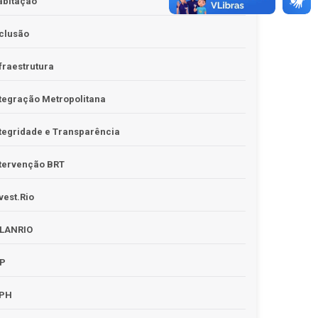
abitação
clusão
fraestrutura
tegração Metropolitana
tegridade e Transparência
tervenção BRT
vest.Rio
PLANRIO
PP
RPH