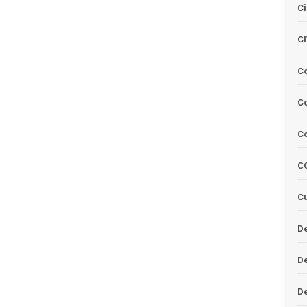
Ci
C
C
Co
C
C
Cu
De
D
D