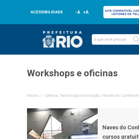
ACESSIBILIDADE
-A
+A
Workshops e oficinas
Inícioo
/
-
Ciência, Tecnologia e Inovação
/
Naves do Conhecime
Naves do Con
cursos gratui