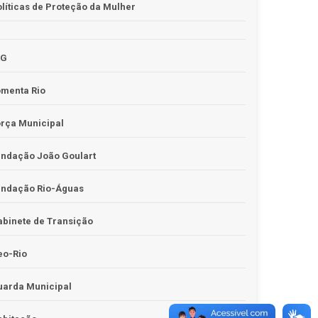
líticas de Proteção da Mulher
JG
omenta Rio
rça Municipal
undação João Goulart
undação Rio-Águas
binete de Transição
eo-Rio
uarda Municipal