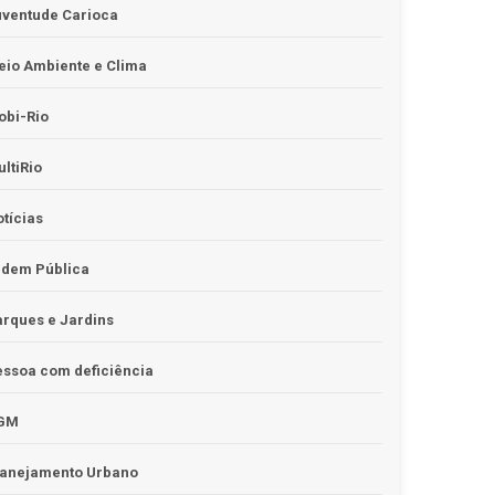
uventude Carioca
io Ambiente e Clima
obi-Rio
ltiRio
tícias
rdem Pública
rques e Jardins
ssoa com deficiência
GM
lanejamento Urbano