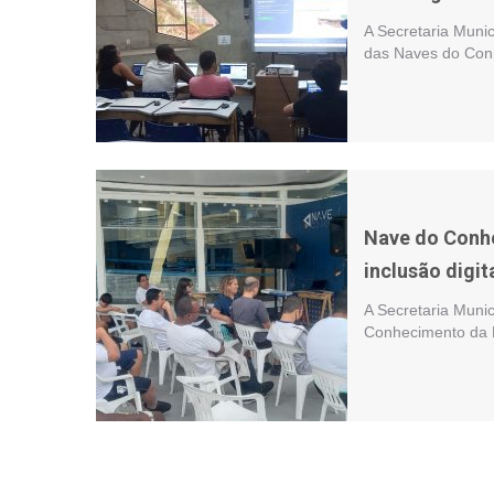
A Secretaria Muni
das Naves do Conh
Nave do Conh
inclusão digit
A Secretaria Munic
Conhecimento da P