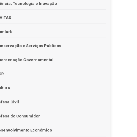
ência, Tecnologia e Inovação
IVITAS
omlurb
nservação e Serviços Públicos
oordenação Governamental
OR
ltura
fesa Civil
efesa do Consumidor
esenvolvimento Econômico