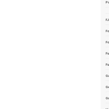
Po
F
F
Fo
F
F
Ga
G
G