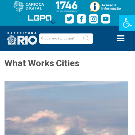
Barra de Fe
What Works Cities