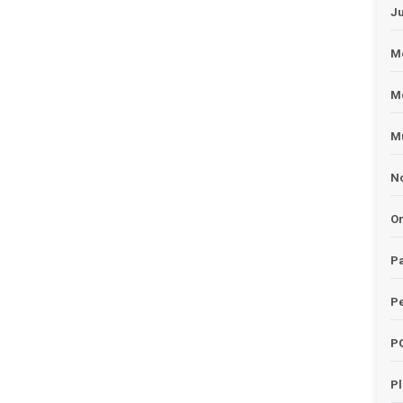
J
Me
M
Mu
No
O
Pa
Pe
P
P