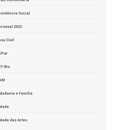
sistência Social
rnaval 2022
sa Civil
CPar
T-Rio
GM
dadania e Família
idade
dade das Artes