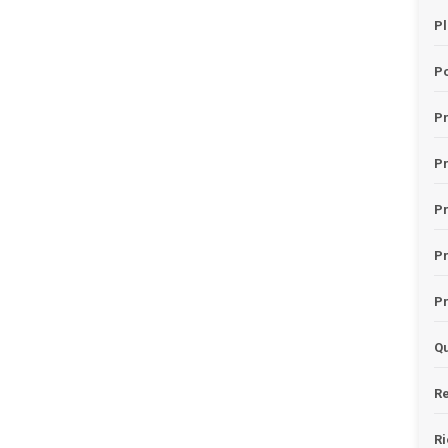
Pl
Po
Pr
P
Pr
P
Pr
Qu
Re
Ri