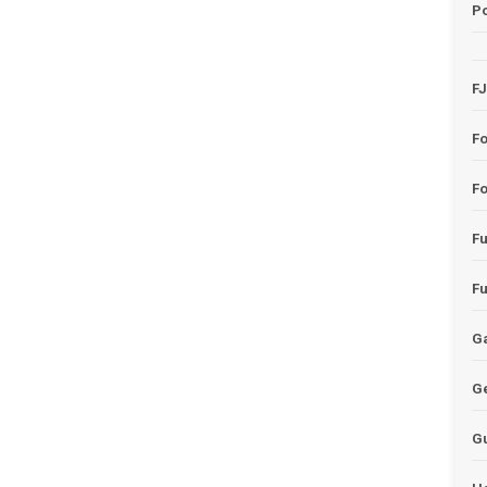
Po
F
F
Fo
F
F
Ga
G
G