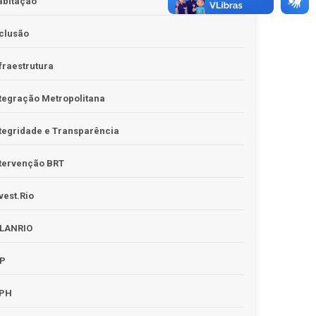
abitação
clusão
fraestrutura
tegração Metropolitana
tegridade e Transparência
tervenção BRT
vest.Rio
PLANRIO
PP
RPH