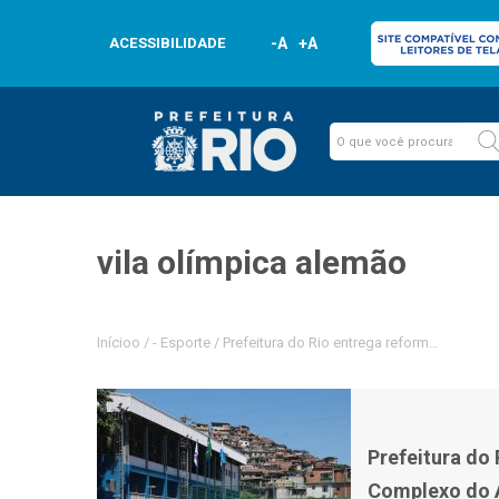
ACESSIBILIDADE
-A
+A
vila olímpica alemão
Inícioo
/
-
Esporte
/
Prefeitura do Rio entrega reforma da Vil
Prefeitura do
Complexo do