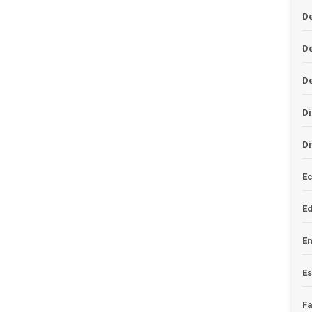
De
D
D
Di
Di
Ec
E
En
Es
F