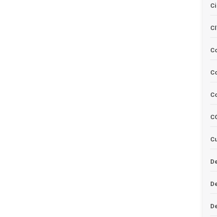
Ci
C
C
Co
C
C
Cu
De
D
D