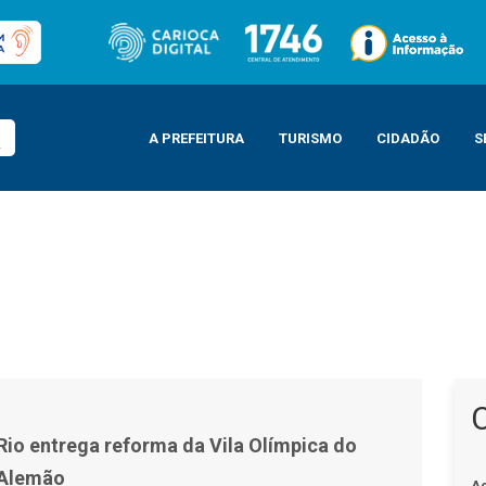
A PREFEITURA
TURISMO
CIDADÃO
S
a Olímpica do Complexo do Alemão
 Rio entrega reforma da Vila Olímpica do
 Alemão
A