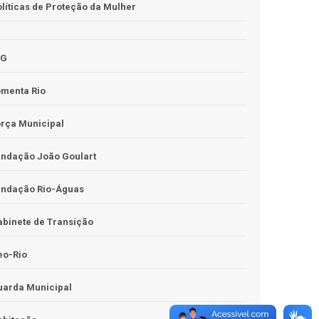
líticas de Proteção da Mulher
JG
omenta Rio
rça Municipal
undação João Goulart
undação Rio-Águas
binete de Transição
eo-Rio
uarda Municipal