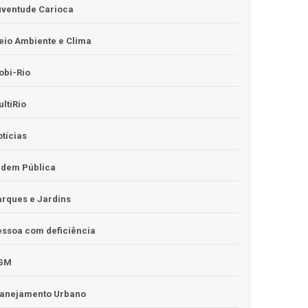
uventude Carioca
io Ambiente e Clima
obi-Rio
ltiRio
tícias
rdem Pública
rques e Jardins
ssoa com deficiência
GM
lanejamento Urbano