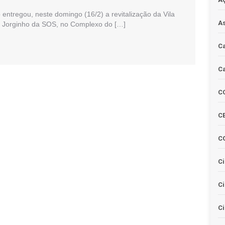
o entregou, neste domingo (16/2) a revitalização da Vila
As
r Jorginho da SOS, no Complexo do […]
Ca
Ca
C
CE
C
Ci
C
Ci