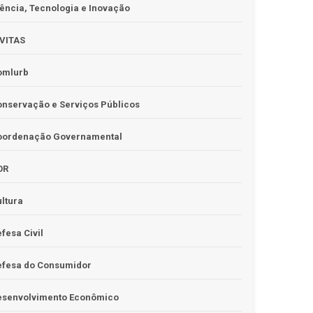
ência, Tecnologia e Inovação
IVITAS
omlurb
nservação e Serviços Públicos
oordenação Governamental
OR
ltura
fesa Civil
efesa do Consumidor
esenvolvimento Econômico