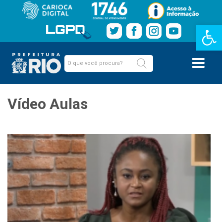
Barra de Fe
Vídeo Aulas