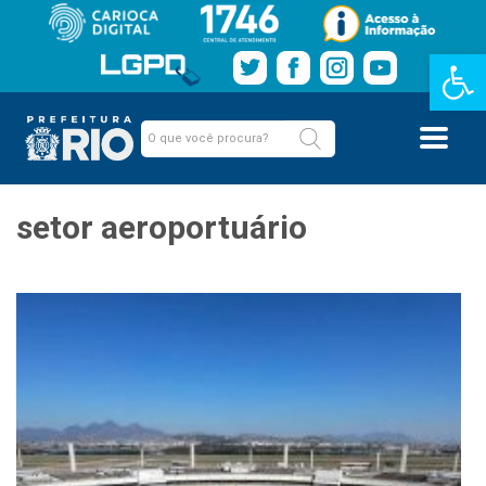
Barra de Fe
setor aeroportuário