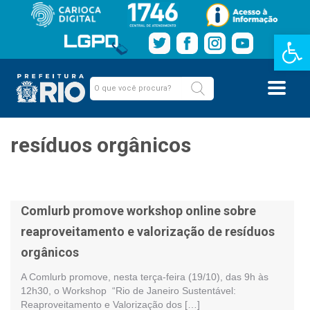
Barra de Fe
resíduos orgânicos
Comlurb promove workshop online sobre
reaproveitamento e valorização de resíduos
orgânicos
A Comlurb promove, nesta terça-feira (19/10), das 9h às
12h30, o Workshop “Rio de Janeiro Sustentável:
Reaproveitamento e Valorização dos […]