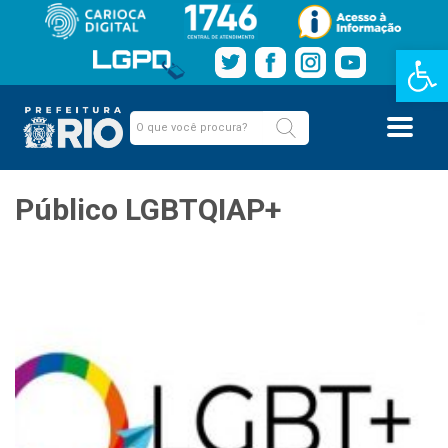
Barra de Fe
Público LGBTQIAP+