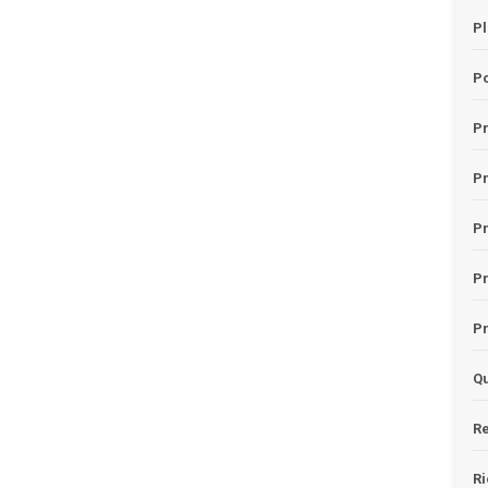
Pl
Po
Pr
P
Pr
P
Pr
Qu
Re
Ri