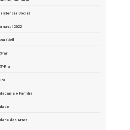
sistência Social
rnaval 2022
sa Civil
CPar
T-Rio
GM
dadania e Família
idade
dade das Artes