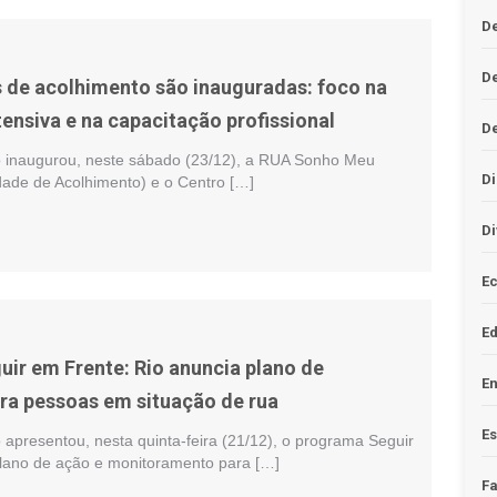
De
D
 de acolhimento são inauguradas: foco na
tensiva e na capacitação profissional
D
io inaugurou, neste sábado (23/12), a RUA Sonho Meu
Di
dade de Acolhimento) e o Centro […]
Di
Ec
E
ir em Frente: Rio anuncia plano de
En
ara pessoas em situação de rua
Es
o apresentou, nesta quinta-feira (21/12), o programa Seguir
lano de ação e monitoramento para […]
F