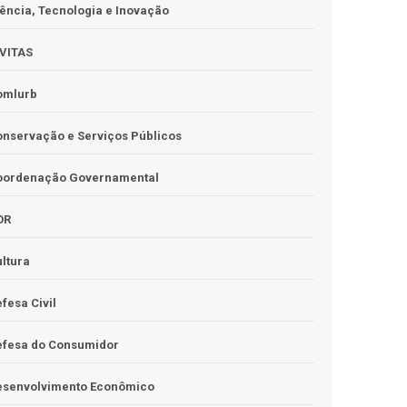
ência, Tecnologia e Inovação
IVITAS
omlurb
nservação e Serviços Públicos
oordenação Governamental
OR
ltura
fesa Civil
efesa do Consumidor
esenvolvimento Econômico