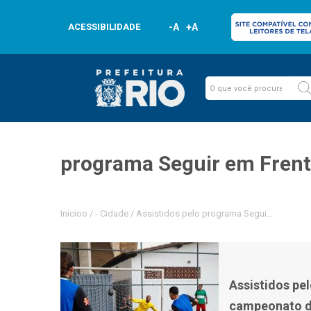
ACESSIBILIDADE
-A
+A
programa Seguir em Fren
Inícioo
/
-
Cidade
/
Assistidos pelo programa Seguir em Frent
Assistidos pe
campeonato d