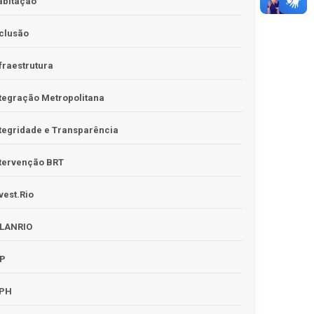
abitação
clusão
fraestrutura
tegração Metropolitana
tegridade e Transparência
tervenção BRT
vest.Rio
PLANRIO
PP
RPH