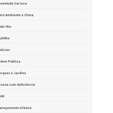
uventude Carioca
io Ambiente e Clima
obi-Rio
ltiRio
tícias
rdem Pública
rques e Jardins
ssoa com deficiência
GM
lanejamento Urbano