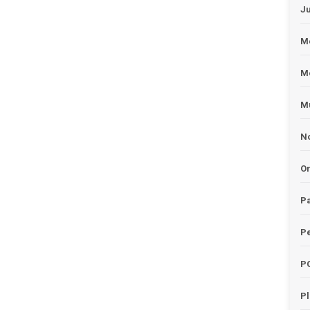
J
Me
M
Mu
No
O
Pa
Pe
P
P