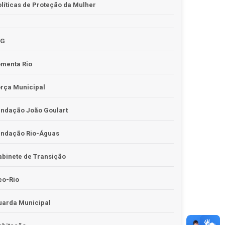
líticas de Proteção da Mulher
JG
omenta Rio
rça Municipal
undação João Goulart
undação Rio-Águas
binete de Transição
eo-Rio
uarda Municipal