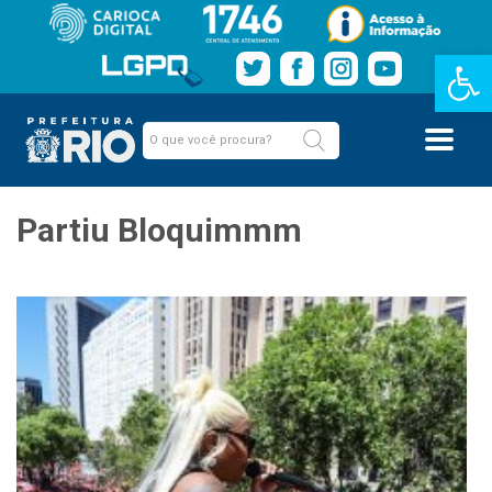
Barra de Fe
Partiu Bloquimmm