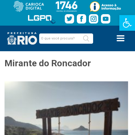
Barra de Fe
Mirante do Roncador