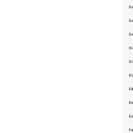
De
D
D
Di
Di
Ec
E
En
Es
F