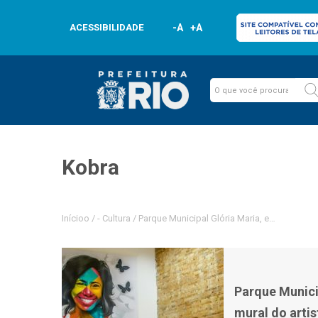
ACESSIBILIDADE
-A
+A
Kobra
Inícioo
/
-
Cultura
/
Parque Municipal Glória Maria, em Santa Ter
Parque Munici
mural do artis