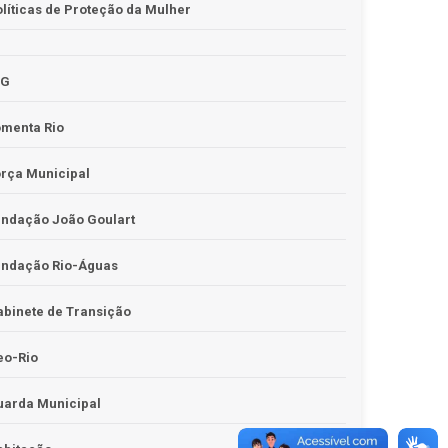
líticas de Proteção da Mulher
JG
omenta Rio
rça Municipal
undação João Goulart
undação Rio-Águas
binete de Transição
eo-Rio
uarda Municipal