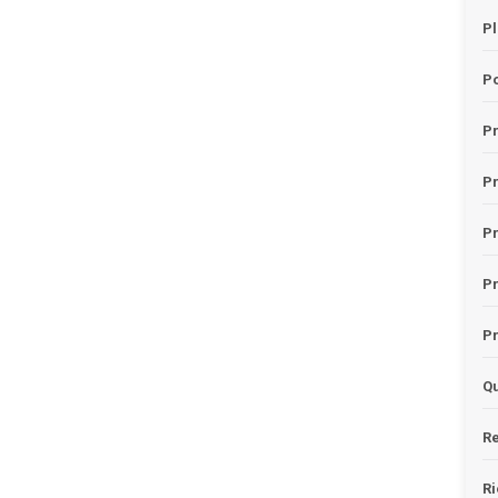
Pl
Po
Pr
P
Pr
P
Pr
Qu
Re
Ri