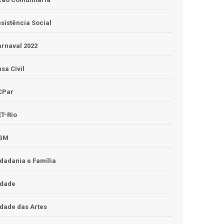
sistência Social
rnaval 2022
sa Civil
CPar
T-Rio
GM
dadania e Família
idade
dade das Artes