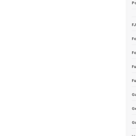
Po
F
F
Fo
F
F
Ga
G
G