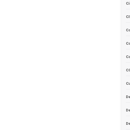
Ci
C
C
Co
C
C
Cu
De
D
D