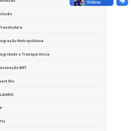
abitação
clusão
fraestrutura
tegração Metropolitana
tegridade e Transparência
tervenção BRT
vest.Rio
PLANRIO
PP
RPH