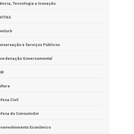
ência, Tecnologia e Inovação
IVITAS
omlurb
nservação e Serviços Públicos
oordenação Governamental
OR
ltura
fesa Civil
efesa do Consumidor
esenvolvimento Econômico