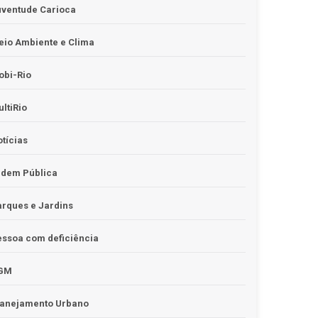
uventude Carioca
io Ambiente e Clima
obi-Rio
ltiRio
tícias
rdem Pública
rques e Jardins
ssoa com deficiência
GM
lanejamento Urbano