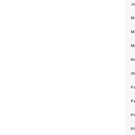
J
Me
M
Mu
No
O
Pa
Pe
P
P