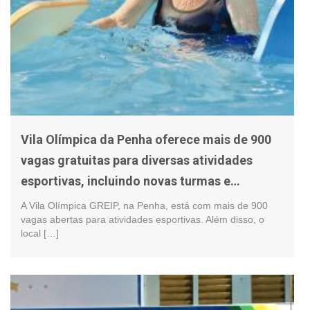
Vila Olímpica da Penha oferece mais de 900
vagas gratuitas para diversas atividades
esportivas, incluindo novas turmas e
modalidades
A Vila Olímpica GREIP, na Penha, está com mais de 900
vagas abertas para atividades esportivas. Além disso, o
local […]