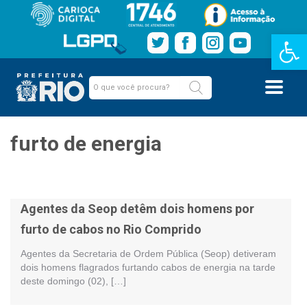
Barra de Fe
furto de energia
Agentes da Seop detêm dois homens por
furto de cabos no Rio Comprido
Agentes da Secretaria de Ordem Pública (Seop) detiveram
dois homens flagrados furtando cabos de energia na tarde
deste domingo (02), […]