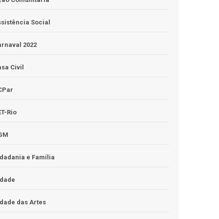
sistência Social
rnaval 2022
sa Civil
CPar
T-Rio
GM
dadania e Família
idade
dade das Artes