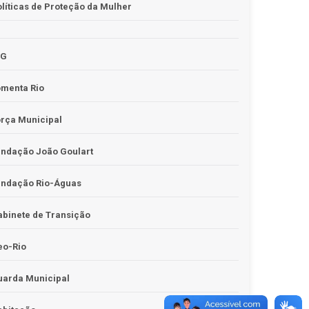
líticas de Proteção da Mulher
JG
omenta Rio
rça Municipal
undação João Goulart
undação Rio-Águas
binete de Transição
eo-Rio
uarda Municipal