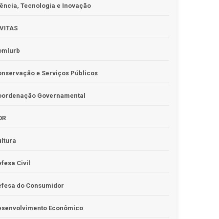
ência, Tecnologia e Inovação
IVITAS
omlurb
nservação e Serviços Públicos
oordenação Governamental
OR
ltura
fesa Civil
efesa do Consumidor
esenvolvimento Econômico