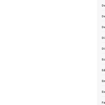
De
D
D
Di
Di
Ec
E
En
Es
F