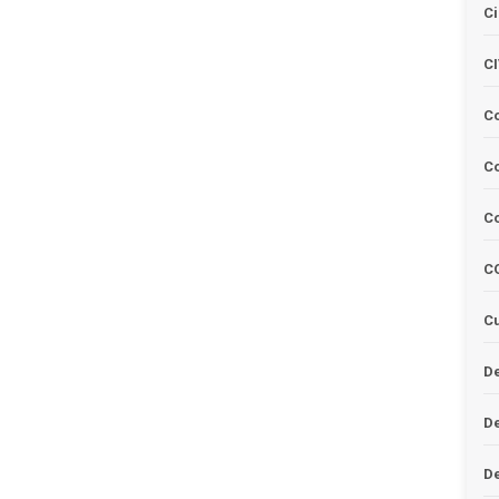
Ci
C
C
Co
C
C
Cu
De
D
D