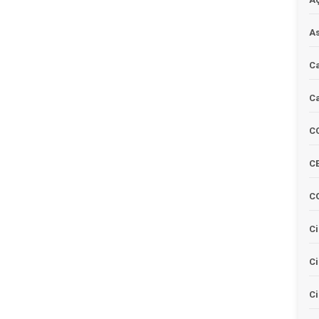
As
Ca
Ca
C
CE
C
Ci
C
Ci