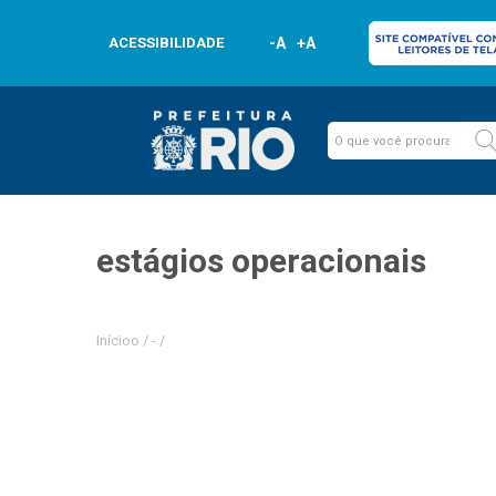
ACESSIBILIDADE
-A
+A
estágios operacionais
Inícioo
/
-
/