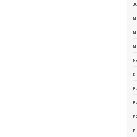
J
Me
M
Mu
No
O
Pa
Pe
P
P