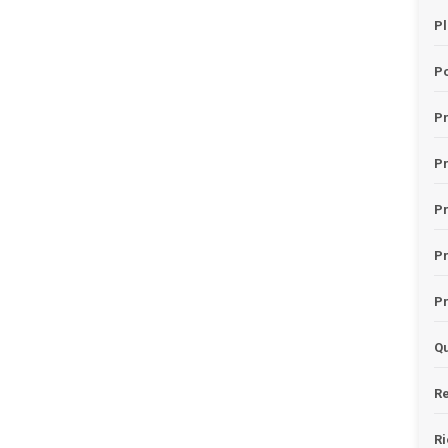
Pl
Po
Pr
P
Pr
P
Pr
Qu
Re
Ri