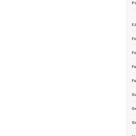
Po
F
F
Fo
F
F
Ga
G
G