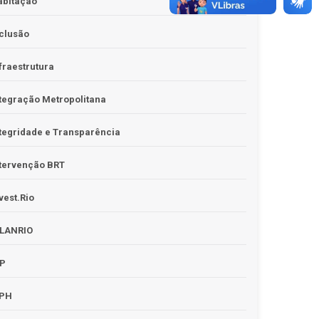
abitação
clusão
fraestrutura
tegração Metropolitana
tegridade e Transparência
tervenção BRT
vest.Rio
PLANRIO
PP
RPH