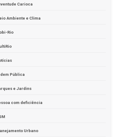
uventude Carioca
io Ambiente e Clima
obi-Rio
ltiRio
tícias
rdem Pública
rques e Jardins
ssoa com deficiência
GM
lanejamento Urbano