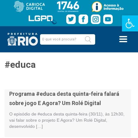
Barra de Fe
#educa
Programa #educa desta quinta-feira falará
sobre jogo E Agora? Um Rolé Digital
O episódio de #educa desta quinta-feira (30/11), às 12h30,
vai falar sobre o projeto E Agora? Um Rolé Digital,
desenvolvido […]