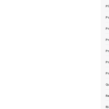
Pl
Po
Pr
P
Pr
P
Pr
Qu
Re
Ri