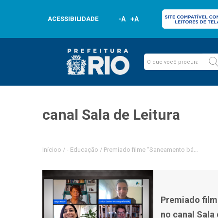
ACESSIBILIDADE
-A
+A
canal Sala de Leitura
Inícioo
/
-
Educação
/
Premiado filme “Saneamento básico” tem e
Premiado film
no canal Sala 