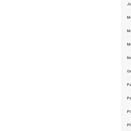
J
Me
M
Mu
No
O
Pa
Pe
P
P