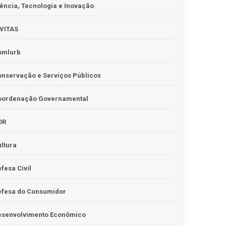
ência, Tecnologia e Inovação
IVITAS
omlurb
nservação e Serviços Públicos
oordenação Governamental
OR
ltura
fesa Civil
efesa do Consumidor
esenvolvimento Econômico