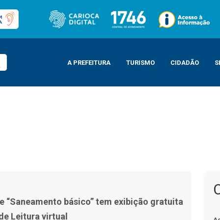
A PREFEITURA
TURISMO
CIDADÃO
S
xibição gratuita no canal Sala de Leitura virtual
e “Saneamento básico” tem exibição gratuita
de Leitura virtual
A