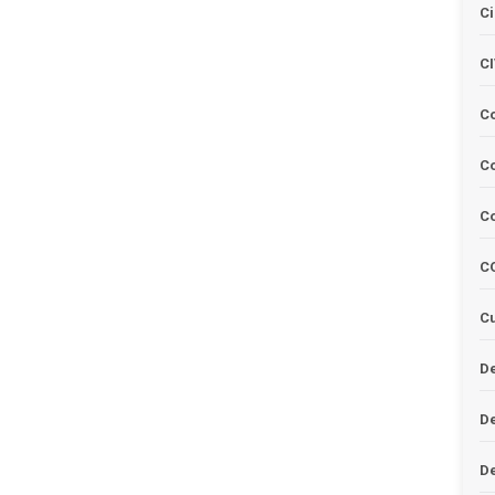
Ci
C
C
Co
C
C
Cu
De
D
D