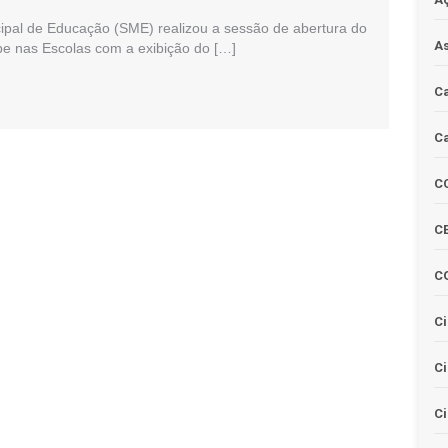
cipal de Educação (SME) realizou a sessão de abertura do
As
e nas Escolas com a exibição do […]
Ca
Ca
C
CE
C
Ci
C
Ci