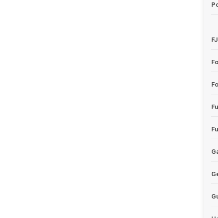
Po
F
F
Fo
F
F
Ga
G
G