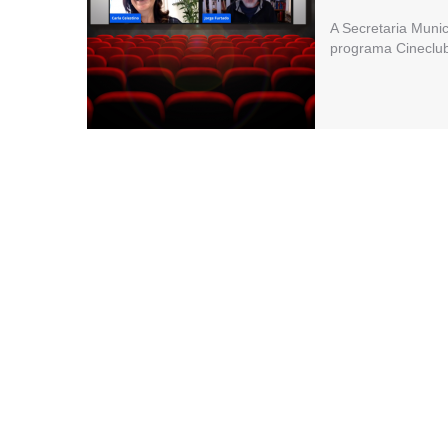
A Secretaria Muni
programa Cineclub