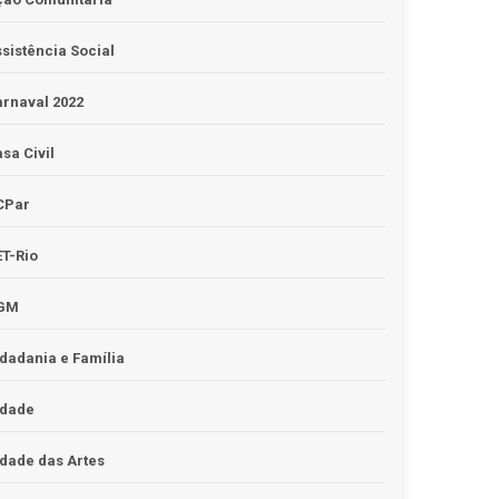
sistência Social
rnaval 2022
sa Civil
CPar
T-Rio
GM
dadania e Família
idade
dade das Artes