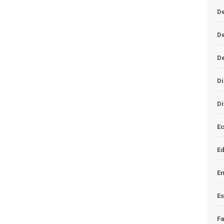
De
D
D
Di
Di
Ec
E
En
Es
F