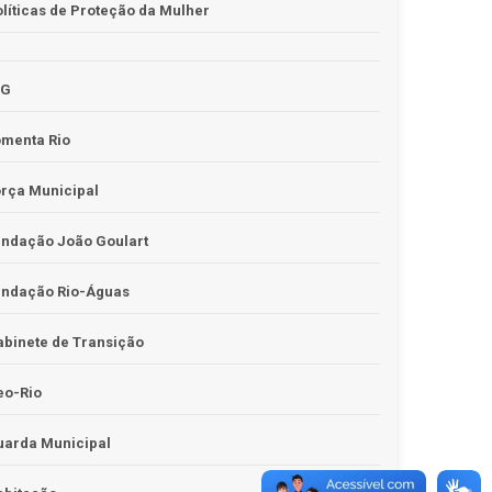
líticas de Proteção da Mulher
JG
omenta Rio
rça Municipal
undação João Goulart
undação Rio-Águas
binete de Transição
eo-Rio
uarda Municipal