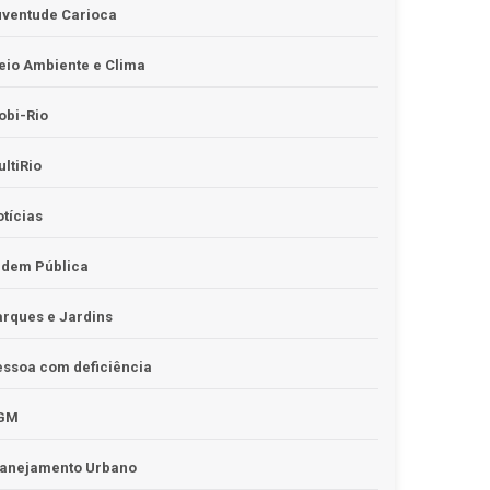
uventude Carioca
io Ambiente e Clima
obi-Rio
ltiRio
tícias
rdem Pública
rques e Jardins
ssoa com deficiência
GM
lanejamento Urbano