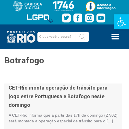
Barra de Fe
Botrafogo
CET-Rio monta operação de trânsito para
jogo entre Portuguesa e Botafogo neste
domingo
A CET-Rio informa que a partir das 17h de domingo (27/02)
será montada a operação especial de trânsito para o […]