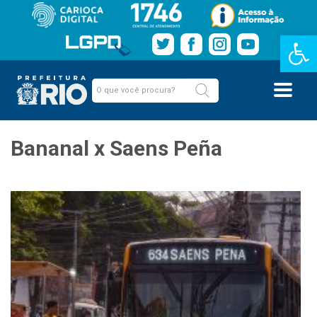
Barra de Fe
Bananal x Saens Peña