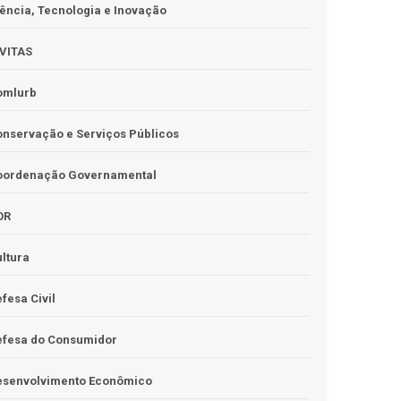
ência, Tecnologia e Inovação
IVITAS
omlurb
nservação e Serviços Públicos
oordenação Governamental
OR
ltura
fesa Civil
efesa do Consumidor
esenvolvimento Econômico