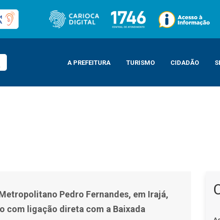
A PREFEITURA
TURISMO
CIDADÃO
S
es, em Irajá, inicia operação com ligação direta com a Baixada Fluminense
Metropolitano Pedro Fernandes, em Irajá,
ão com ligação direta com a Baixada
A