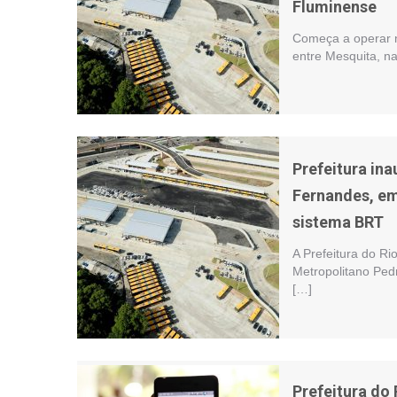
Fluminense
Começa a operar ne
entre Mesquita, n
Prefeitura in
Fernandes, em 
sistema BRT
A Prefeitura do Ri
Metropolitano Ped
[…]
Prefeitura do 