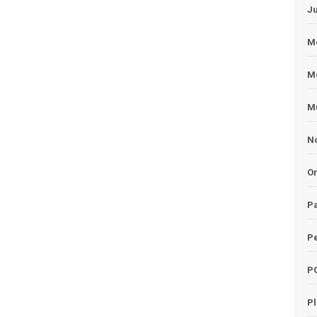
J
Me
M
Mu
No
O
Pa
Pe
P
P