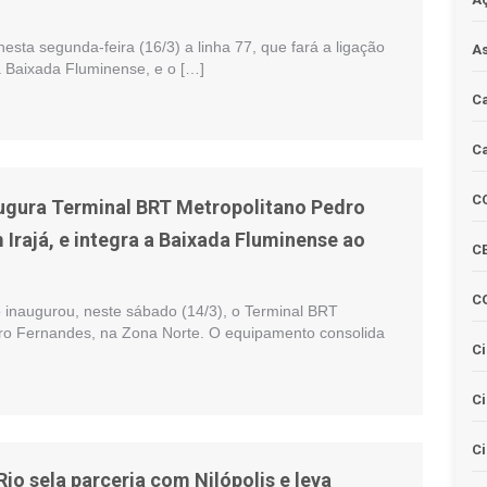
sta segunda-feira (16/3) a linha 77, que fará a ligação
As
a Baixada Fluminense, e o […]
Ca
Ca
C
augura Terminal BRT Metropolitano Pedro
Irajá, e integra a Baixada Fluminense ao
CE
C
o inaugurou, neste sábado (14/3), o Terminal BRT
ro Fernandes, na Zona Norte. O equipamento consolida
Ci
C
Ci
Rio sela parceria com Nilópolis e leva