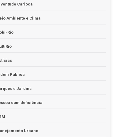
uventude Carioca
io Ambiente e Clima
obi-Rio
ltiRio
tícias
rdem Pública
rques e Jardins
ssoa com deficiência
GM
lanejamento Urbano