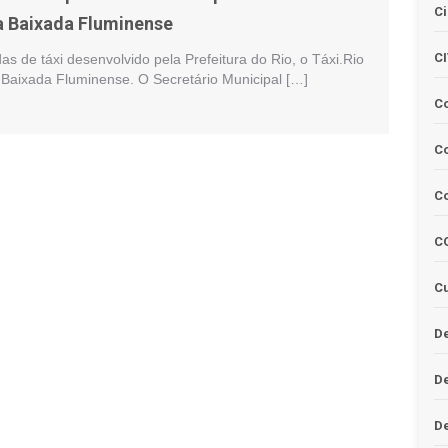
Ci
 a Baixada Fluminense
C
das de táxi desenvolvido pela Prefeitura do Rio, o Táxi.Rio
Baixada Fluminense. O Secretário Municipal […]
C
Co
C
C
Cu
De
D
D