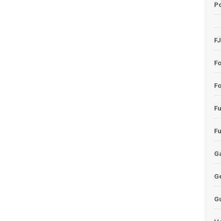
Po
F
F
Fo
F
F
Ga
G
G