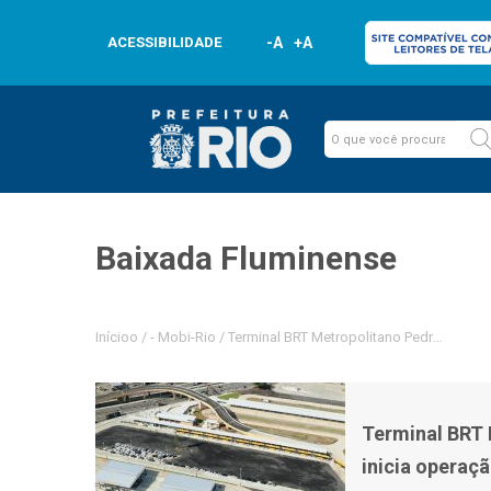
ACESSIBILIDADE
-A
+A
Baixada Fluminense
Inícioo
/
-
Mobi-Rio
/
Terminal BRT Metropolitano Pedro Fernand
Terminal BRT 
inicia operaç