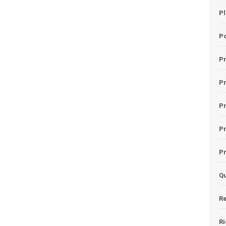
Pl
Po
Pr
P
Pr
P
Pr
Qu
Re
Ri