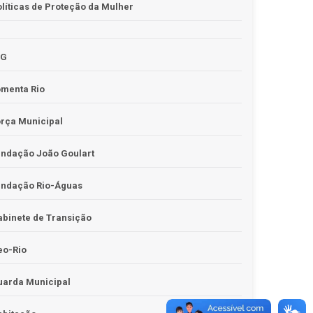
líticas de Proteção da Mulher
JG
omenta Rio
rça Municipal
undação João Goulart
undação Rio-Águas
binete de Transição
eo-Rio
uarda Municipal