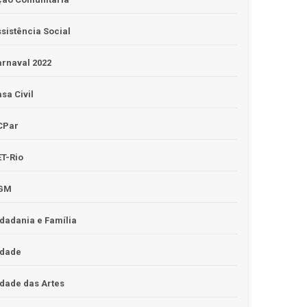
sistência Social
rnaval 2022
sa Civil
CPar
T-Rio
GM
dadania e Família
idade
dade das Artes