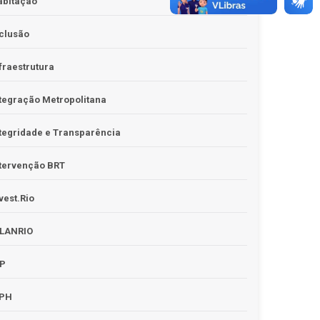
abitação
clusão
fraestrutura
tegração Metropolitana
tegridade e Transparência
tervenção BRT
vest.Rio
PLANRIO
PP
RPH