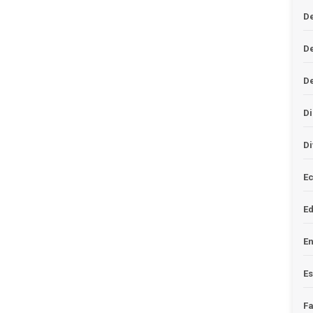
De
D
D
Di
Di
Ec
E
En
Es
F