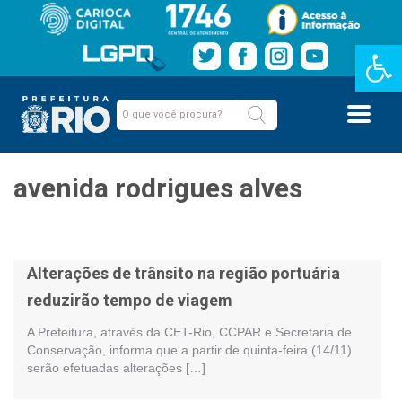
Barra de Fe
avenida rodrigues alves
Alterações de trânsito na região portuária
reduzirão tempo de viagem
A Prefeitura, através da CET-Rio, CCPAR e Secretaria de
Conservação, informa que a partir de quinta-feira (14/11)
serão efetuadas alterações […]