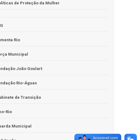
líticas de Proteção da Mulher
JG
omenta Rio
rça Municipal
undação João Goulart
undação Rio-Águas
binete de Transição
eo-Rio
uarda Municipal