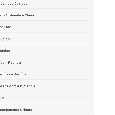
uventude Carioca
io Ambiente e Clima
obi-Rio
ltiRio
tícias
rdem Pública
rques e Jardins
ssoa com deficiência
GM
lanejamento Urbano