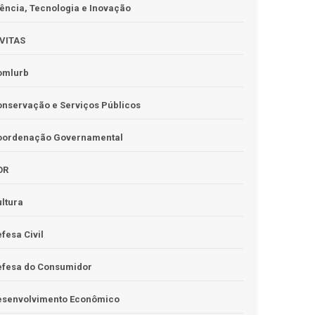
ência, Tecnologia e Inovação
IVITAS
omlurb
nservação e Serviços Públicos
oordenação Governamental
OR
ltura
fesa Civil
efesa do Consumidor
esenvolvimento Econômico