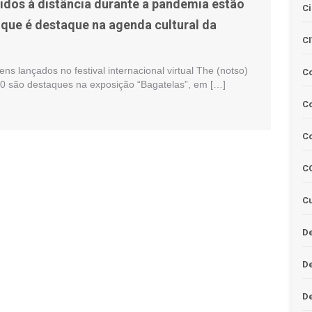
idos à distância durante a pandemia estão
Ci
que é destaque na agenda cultural da
C
ns lançados no festival internacional virtual The (notso)
C
0 são destaques na exposição “Bagatelas”, em […]
Co
C
C
Cu
De
D
D