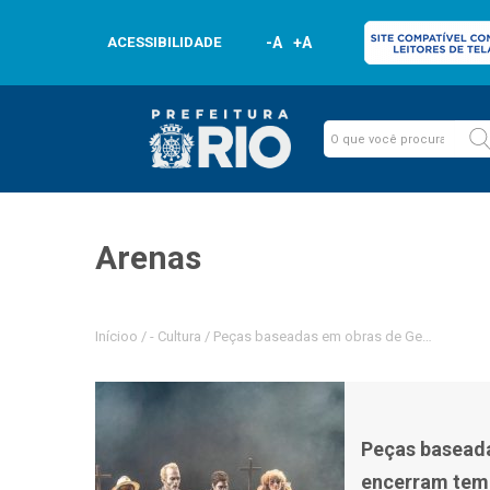
ACESSIBILIDADE
-A
+A
Arenas
Inícioo
/
-
Cultura
/
Peças baseadas em obras de George Orwell
Peças baseada
encerram temp