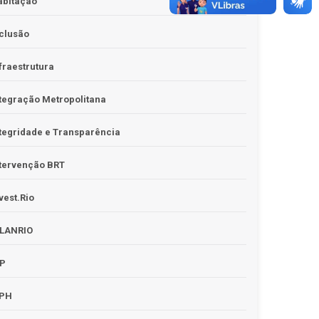
abitação
clusão
fraestrutura
tegração Metropolitana
tegridade e Transparência
tervenção BRT
vest.Rio
PLANRIO
PP
RPH