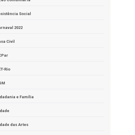
sistência Social
rnaval 2022
sa Civil
CPar
T-Rio
GM
dadania e Família
idade
dade das Artes