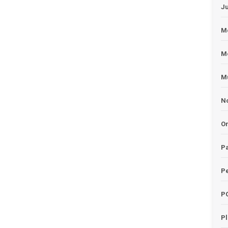
J
Me
M
Mu
No
O
Pa
Pe
P
P