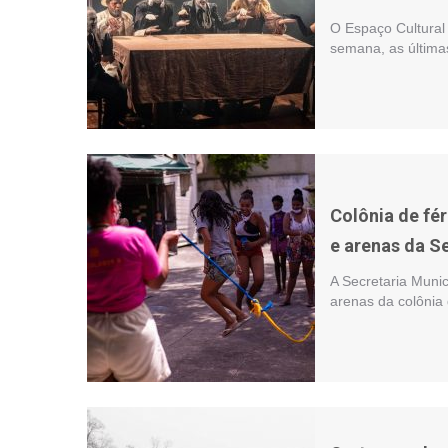
O Espaço Cultural 
semana, as última
Colônia de fé
e arenas da Se
A Secretaria Muni
arenas da colônia 