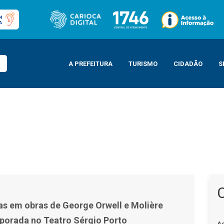
A PREFEITURA
TURISMO
CIDADÃO
S
 e Molière encerram temporada no Teatro Sérgio Porto
s em obras de George Orwell e Molière
orada no Teatro Sérgio Porto
A