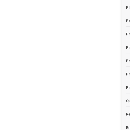
Pl
Po
Pr
P
Pr
P
Pr
Qu
Re
Ri