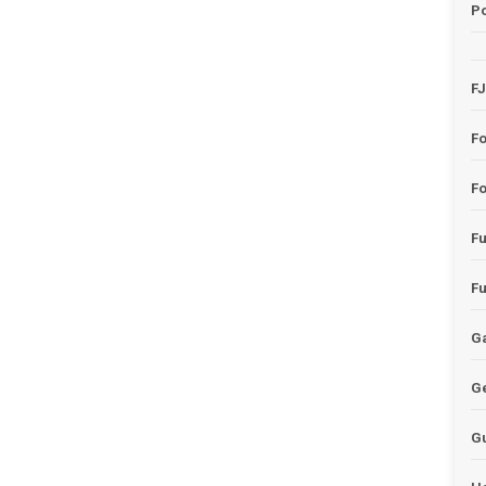
Po
F
F
Fo
F
F
Ga
G
G