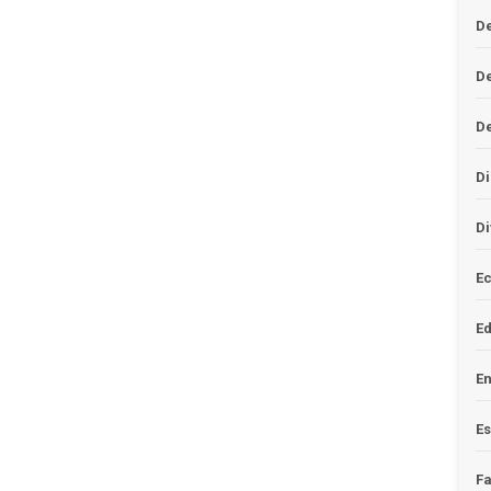
De
D
D
Di
Di
Ec
E
En
Es
F