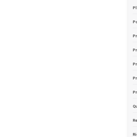
Pl
Po
Pr
P
Pr
P
Pr
Qu
Re
Ri