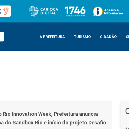
A PREFEITURA
TURISMO
CIDADÃO
S
tura anuncia mais uma etapa do Sandbox.Rio e início do projeto Desafio Rio
o Rio Innovation Week, Prefeitura anuncia
a do Sandbox.Rio e início do projeto Desafio
A