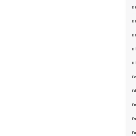
De
D
D
Di
Di
Ec
E
En
Es
F