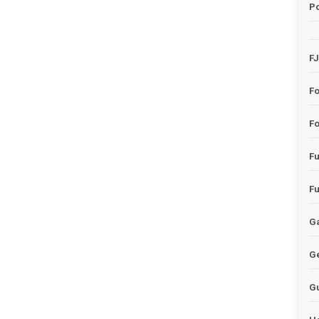
Po
F
F
Fo
F
F
Ga
G
G