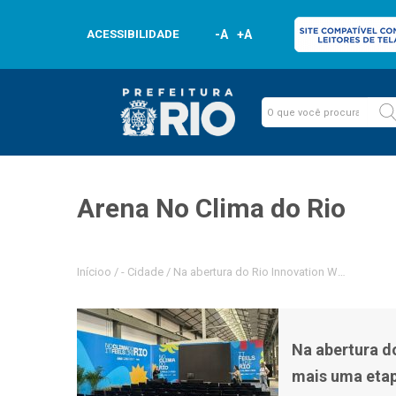
ACESSIBILIDADE
-A
+A
Arena No Clima do Rio
Inícioo
/
-
Cidade
/
Na abertura do Rio Innovation Week, Prefei
Na abertura d
mais uma etap