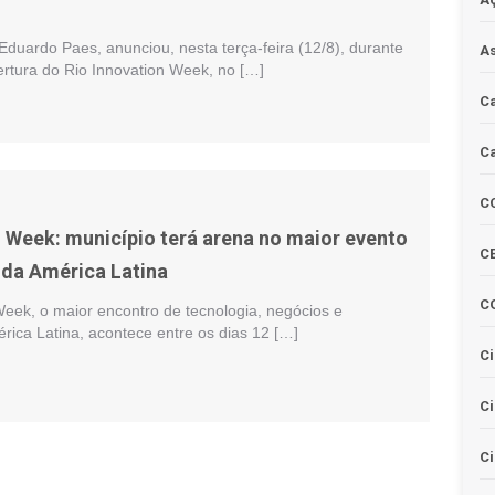
 Eduardo Paes, anunciou, nesta terça-feira (12/8), durante
As
ertura do Rio Innovation Week, no […]
Ca
Ca
C
n Week: município terá arena no maior evento
CE
 da América Latina
C
Week, o maior encontro de tecnologia, negócios e
érica Latina, acontece entre os dias 12 […]
Ci
C
Ci