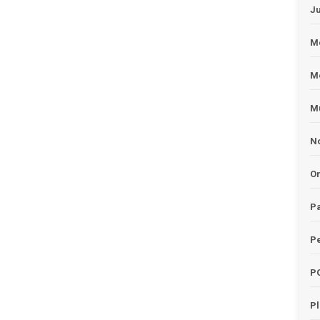
J
Me
M
Mu
No
O
Pa
Pe
P
P