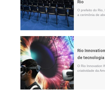
Rio
O prefeito do Rio,
a cerimônia de ab
Rio Innovatio
de tecnologia
O Rio Innovation 
criatividade da Am