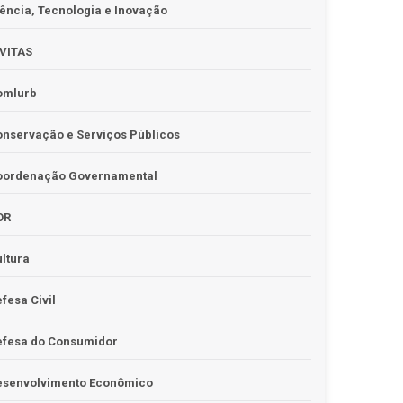
ência, Tecnologia e Inovação
IVITAS
omlurb
nservação e Serviços Públicos
oordenação Governamental
OR
ltura
fesa Civil
efesa do Consumidor
esenvolvimento Econômico