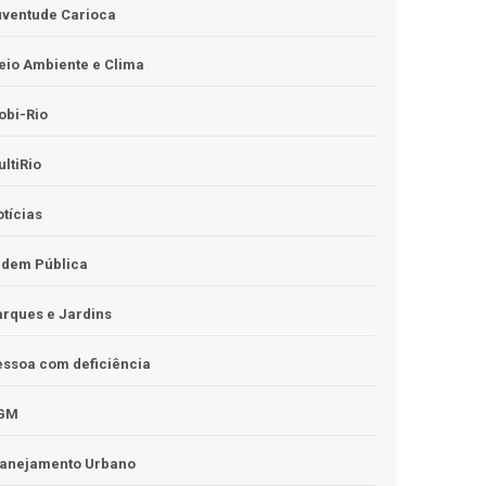
uventude Carioca
io Ambiente e Clima
obi-Rio
ltiRio
tícias
rdem Pública
rques e Jardins
ssoa com deficiência
GM
lanejamento Urbano