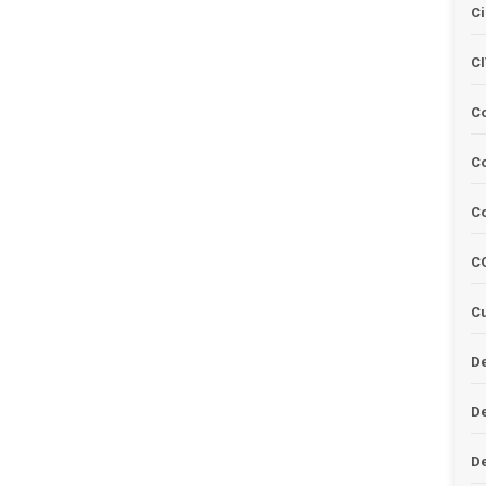
Ci
C
C
Co
C
C
Cu
De
D
D