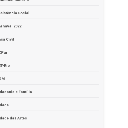
sistência Social
rnaval 2022
sa Civil
CPar
T-Rio
GM
dadania e Família
idade
dade das Artes