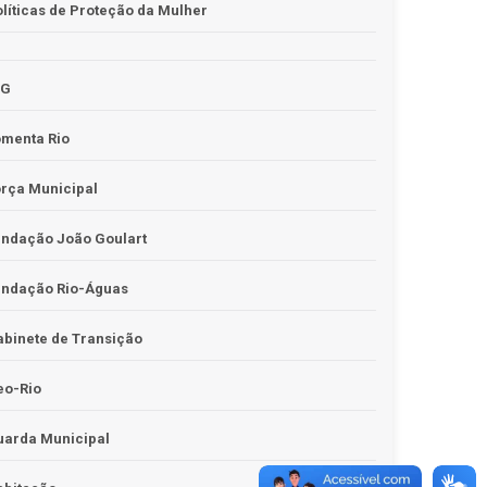
líticas de Proteção da Mulher
JG
omenta Rio
rça Municipal
undação João Goulart
undação Rio-Águas
binete de Transição
eo-Rio
uarda Municipal