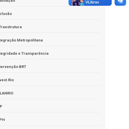
abitação
clusão
fraestrutura
tegração Metropolitana
tegridade e Transparência
tervenção BRT
vest.Rio
PLANRIO
PP
RPH