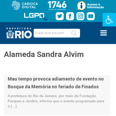
Barra de Fe
Alameda Sandra Alvim
Mau tempo provoca adiamento de evento no
Bosque da Memória no feriado de Finados
A prefeitura do Rio de Janeiro, por meio da Fundação
Parques e Jardins, informa que o evento programado para
o […]