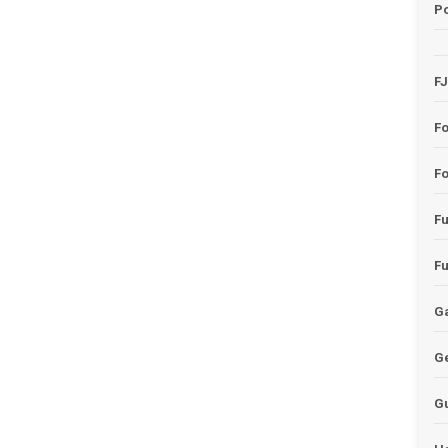
Po
F
F
Fo
F
F
Ga
G
G