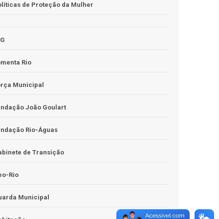
líticas de Proteção da Mulher
JG
omenta Rio
rça Municipal
undação João Goulart
undação Rio-Águas
binete de Transição
eo-Rio
uarda Municipal