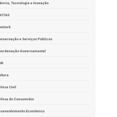
ência, Tecnologia e Inovação
IVITAS
omlurb
nservação e Serviços Públicos
oordenação Governamental
OR
ltura
fesa Civil
efesa do Consumidor
esenvolvimento Econômico