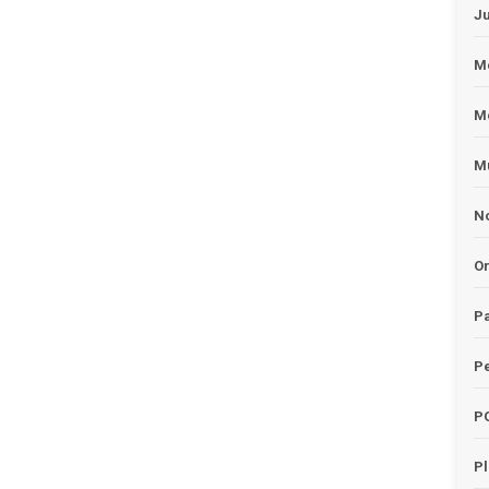
J
Me
M
Mu
No
O
Pa
Pe
P
P