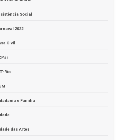
sistência Social
rnaval 2022
sa Civil
CPar
T-Rio
GM
dadania e Família
idade
dade das Artes