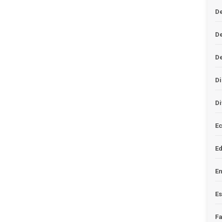
De
D
D
Di
Di
Ec
E
En
Es
F