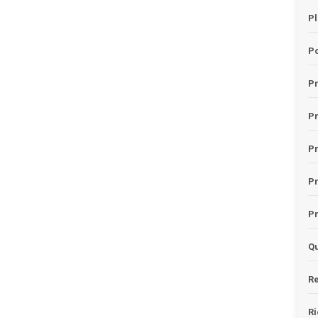
Pl
Po
Pr
P
Pr
P
Pr
Qu
Re
Ri