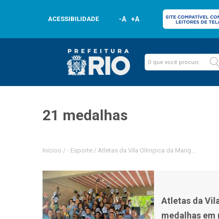
ACESSIBILIDADE
-A
+A
21 medalhas
Inícioo
/
-
Esporte
/
Atletas da Vila Olímpica da Mangueira co
Atletas da Vi
medalhas em 