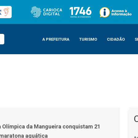
A PREFEITURA
TURISMO
CIDADÃO
S
nquistam 21 medalhas em maratona aquática
la Olímpica da Mangueira conquistam 21
maratona aquática
A