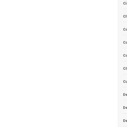
Ci
C
C
Co
C
C
Cu
De
D
D