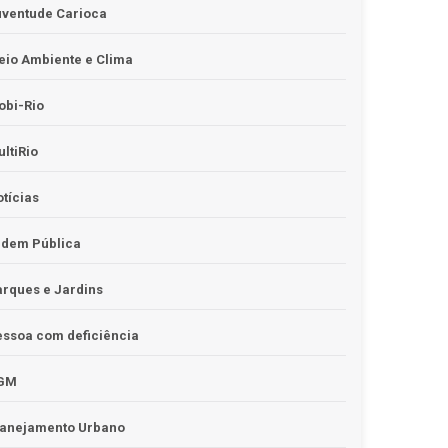
uventude Carioca
io Ambiente e Clima
obi-Rio
ltiRio
tícias
rdem Pública
rques e Jardins
ssoa com deficiência
GM
lanejamento Urbano