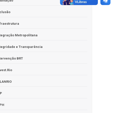
abitação
clusão
fraestrutura
tegração Metropolitana
tegridade e Transparência
tervenção BRT
vest.Rio
PLANRIO
PP
RPH