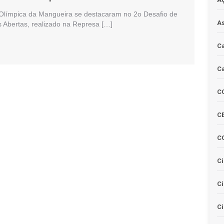
 Olímpica da Mangueira se destacaram no 2o Desafio de
As
Abertas, realizado na Represa […]
Ca
Ca
C
CE
C
Ci
C
Ci