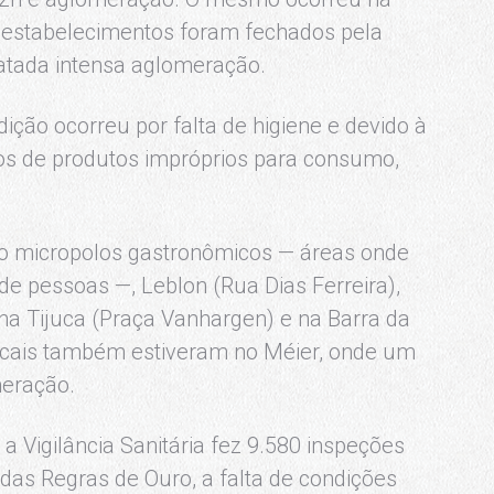
is estabelecimentos foram fechados pela
statada intensa aglomeração.
ição ocorreu por falta de higiene e devido à
s de produtos impróprios para consumo,
o micropolos gastronômicos — áreas onde
 pessoas —, Leblon (Rua Dias Ferreira),
a Tijuca (Praça Vanhargen) e na Barra da
fiscais também estiveram no Méier, onde um
meração.
a Vigilância Sanitária fez 9.580 inspeções
as Regras de Ouro, a falta de condições