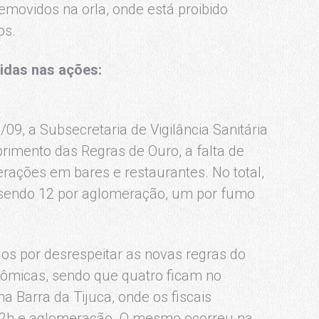
emovidos na orla, onde está proibido
os.
vidas nas ações:
09, a Subsecretaria de Vigilância Sanitária
rimento das Regras de Ouro, a falta de
erações em bares e restaurantes. No total,
 sendo 12 por aglomeração, um por fumo
.
os por desrespeitar as novas regras do
nômicas, sendo que quatro ficam no
a Barra da Tijuca, onde os fiscais
22h e aglomeração. O mesmo ocorreu na