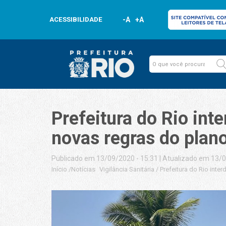
ACESSIBILIDADE
-A
+A
Prefeitura do Rio int
novas regras do plan
Publicado em 13/09/2020 - 15:31
|
Atualizado em 13/0
Início
/
Notícias
Vigilância Sanitária
/
Prefeitura do Rio inte