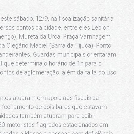
ste sábado, 12/9, na fiscalização sanitária
rsos pontos da cidade, entre eles Leblon,
mengo), Mureta da Urca, Praça Varnhagem
a Olegário Maciel (Barra da Tijuca), Ponto
Bandeirantes. Guardas municipais orientaram
l que determina o horário de 1h para o
ontos de aglomeração, além da falta do uso
entes atuaram em apoio aos fiscais da
 no fechamento de dois bares que estavam
nidades também atuaram para coibir
, 20 motoristas flagrados estacionados em
tinadas a idosos e pessoas com deficiência