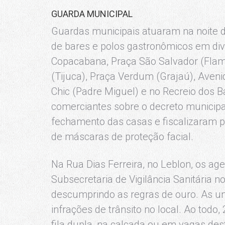
GUARDA MUNICIPAL
Guardas municipais atuaram na noite de
de bares e polos gastronômicos em dive
Copacabana, Praça São Salvador (Fla
(Tijuca), Praça Verdum (Grajaú), Avenid
Chic (Padre Miguel) e no Recreio dos 
comerciantes sobre o decreto municipa
fechamento das casas e fiscalizaram p
de máscaras de proteção facial.
Na Rua Dias Ferreira, no Leblon, os ag
Subsecretaria de Vigilância Sanitária
descumprindo as regras de ouro. As u
infrações de trânsito no local. Ao todo
fila dupla, na calçada ou em vagas des