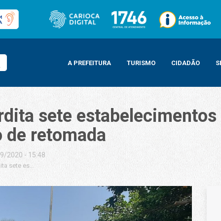
A PREFEITURA
TURISMO
CIDADÃO
S
erdita sete estabelecimentos
o de retomada
9/2020 - 15:48
rdita sete estabelecimentos por desrespeito a novas regras do plano de reto