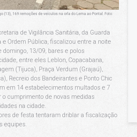
 (13), 169 remoções de veículos na orla do Lema ao Pontal. Foto:
retaria de Vigilância Sanitária, da Guarda
e Ordem Pública, fiscalizou entre a noite
 domingo, 13/09, bares e polos
idade, entre eles Leblon, Copacabana,
agem (Tijuca), Praça Verdum (Grajaú),
ca), Recreio dos Bandeirantes e Ponto Chic
ram em 14 estabelecimentos multados e 7
tir o cumprimento de novas medidas
idades na cidade.
es de festa tentaram driblar a fiscalização
s equipes.