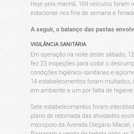
Hoje pela manhã, 169 veículos foram r
estacionar nos fins de semana e feriad
A seguir, o balanço das pastas envol
VIGILÂNCIA SANITÁRIA
Em operação na noite deste sábado, 12/
fez 23 inspeções para coibir o descump
condições higiênico-sanitárias e aglom
14 estabelecimentos foram multados,
em ambiente e um por falta de higiene
Sete estabelecimentos foram interditad
plano de retomada das atividades eco
micropolo da Avenida Olegário Maciel, n
flagraram a venda de bebida após as 