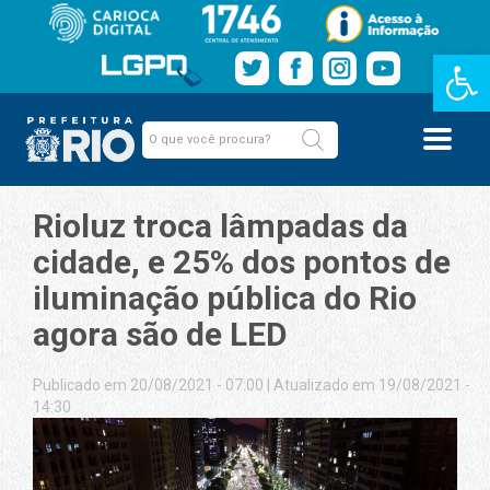
Barra de Fe
Rioluz troca lâmpadas da
cidade, e 25% dos pontos de
iluminação pública do Rio
agora são de LED
Publicado em 20/08/2021 - 07:00
|
Atualizado em 19/08/2021 -
14:30