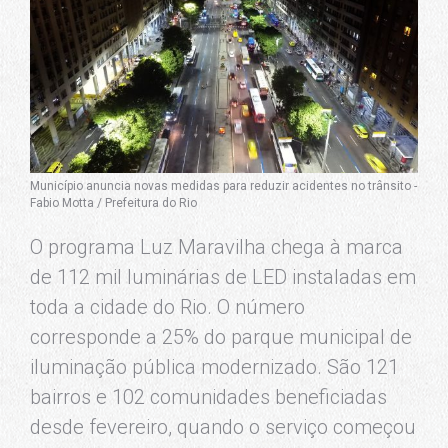
Município anuncia novas medidas para reduzir acidentes no trânsito -
Fabio Motta / Prefeitura do Rio
O programa Luz Maravilha chega à marca
de 112 mil luminárias de LED instaladas em
toda a cidade do Rio. O número
corresponde a 25% do parque municipal de
iluminação pública modernizado. São 121
bairros e 102 comunidades beneficiadas
desde fevereiro, quando o serviço começou