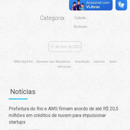
CET-Rio
Categoria:
Cidade
Notícias
31 de maio de 2026
Marcações:
Elevado das Bandeiras
Interdição
trânsito
túnel
rebouças
Notícias
Prefeitura do Rio e AWS firmam acordo de até R$ 20,5
milhões em créditos de nuvem para impulsionar
startups