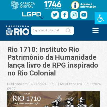
Barra de Fe
Rio 1710: Instituto Rio
Patrimônio da Humanidade
lança livro de RPG inspirado
no Rio Colonial
Publicado em 07/11/2024 - 17:08
|
Atualizado em 08/11/2024 -
09:07