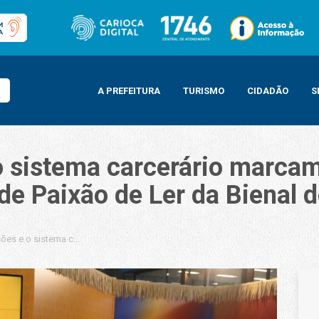
A PREFEITURA
TURISMO
CIDADÃO
S
 o sistema carcerário marca
e Paixão de Ler da Bienal d
isões e o sistema carcerário marcam debate promovido pela JUVRio no estande