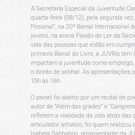
A Secretaria Especial da Juventude Car
quarta-feira (08/12), pela segunda vez,
Prisional”, na 20ª Bienal Internaciona
jovens, na arena Paixão de Ler da Secr
vida das pessoas que estão em cumpr
primeira Bienal do Livro, a JUVRio tem
impactam a juventude como emprego, art
o direito de sonhar. As apresentações
15h às 16h.
O painel foi aberto por um recital de 
autor de “Além das grades” e “Gangrena
refletem a realidade da vida atrás das g
articulador artístico, foi quem realizo
Isabela Sabbatino, representante da J