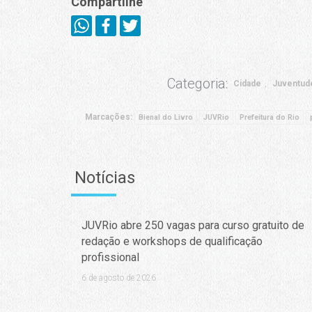
Compartilhe
Categoria:
Cidade
Juventud
Marcações:
Bienal do Livro
JUVRio
Prefeitura do Rio
Notícias
JUVRio abre 250 vagas para curso gratuito de
redação e workshops de qualificação
profissional
6 de agosto de 2026