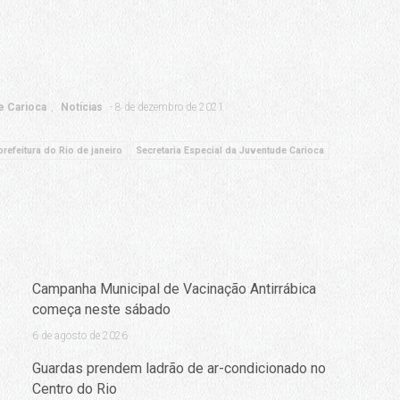
e Carioca
Notícias
8 de dezembro de 2021
prefeitura do Rio de janeiro
Secretaria Especial da Juventude Carioca
Campanha Municipal de Vacinação Antirrábica
começa neste sábado
6 de agosto de 2026
Guardas prendem ladrão de ar-condicionado no
Centro do Rio