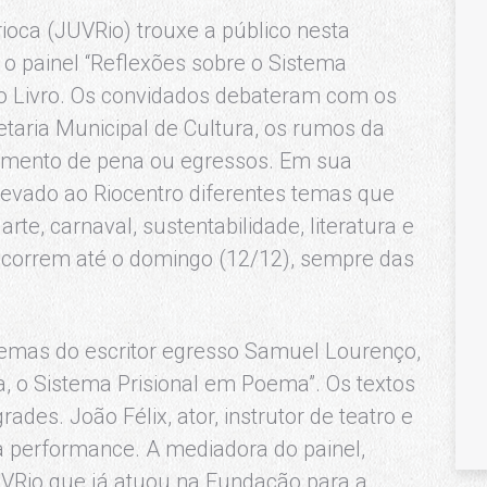
ioca (JUVRio) trouxe a público nesta
 o painel “Reflexões sobre o Sistema
l do Livro. Os convidados debateram com os
etaria Municipal de Cultura, os rumos da
imento de pena ou egressos. Em sua
 levado ao Riocentro diferentes temas que
e, carnaval, sustentabilidade, literatura e
 ocorrem até o domingo (12/12), sempre das
poemas do escritor egresso Samuel Lourenço,
, o Sistema Prisional em Poema”. Os textos
rades. João Félix, ator, instrutor de teatro e
u a performance. A mediadora do painel,
UVRio que já atuou na Fundação para a