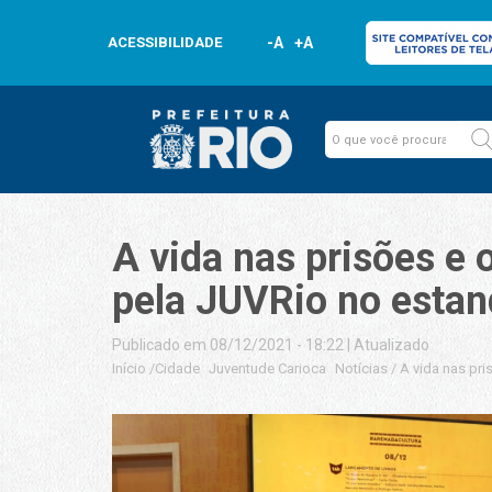
ACESSIBILIDADE
-A
+A
A vida nas prisões e
pela JUVRio no estand
Publicado em 08/12/2021 - 18:22
|
Atualizado
Início
/
Cidade
Juventude Carioca
Notícias
/
A vida nas pr