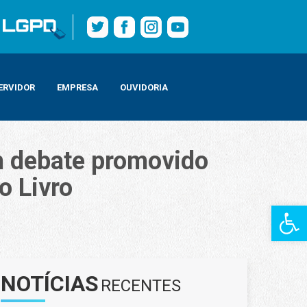
ERVIDOR
EMPRESA
OUVIDORIA
m debate promovido
o Livro
Barra de Fe
 Paixão de Ler da Bienal do Livro
NOTÍCIAS
RECENTES