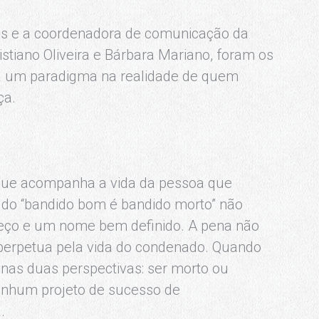
os e a coordenadora de comunicação da
tiano Oliveira e Bárbara Mariano, foram os
 há um paradigma na realidade de quem
ça.
que acompanha a vida da pessoa que
ca do “bandido bom é bandido morto” não
eço e um nome bem definido. A pena não
e perpetua pela vida do condenado. Quando
enas duas perspectivas: ser morto ou
 nenhum projeto de sucesso de
.