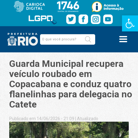
Barra de Fe
Guarda Municipal recupera
veículo roubado em
Copacabana e conduz quatro
flanelinhas para delegacia no
Catete
Publicado em 14/06/2026 - 21:09
|
Atualizado