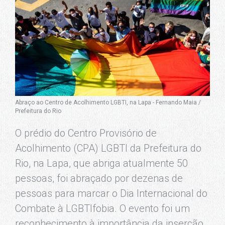
Abraço ao Centro de Acolhimento LGBTI, na Lapa - Fernando Maia /
Prefeitura do Rio
O prédio do Centro Provisório de
Acolhimento (CPA) LGBTI da Prefeitura do
Rio, na Lapa, que abriga atualmente 50
pessoas, foi abraçado por dezenas de
pessoas para marcar o Dia Internacional do
Combate à LGBTIfobia. O evento foi um
reconhecimento à importância da inserção