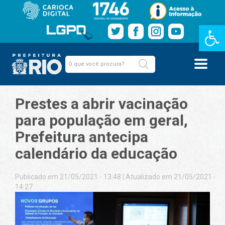
Barra de Fe
Prestes a abrir vacinação
para população em geral,
Prefeitura antecipa
calendário da educação
Publicado em 21/05/2021 - 13:48
|
Atualizado em 21/05/2021 -
14:27