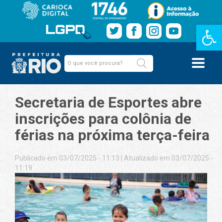
Barra de Fe
Secretaria de Esportes abre
inscrições para colônia de
férias na próxima terça-feira
Publicado em 03/07/2025 - 11:13
|
Atualizado em 03/07/2025 -
11:19