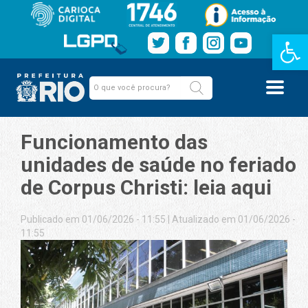
Barra de Fe
Funcionamento das
unidades de saúde no feriado
de Corpus Christi: leia aqui
Publicado em 01/06/2026 - 11:55
|
Atualizado em 01/06/2026 -
11:55