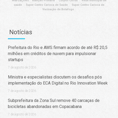
Marcações:
Atenção Primária
Corpus Christi
Rede municipal de
saúde
Super Centro Carioca de Saúde
Super Centro Carioca de
Vacinação de Botafogo
Notícias
Prefeitura do Rio e AWS firmam acordo de até R$ 20,5
milhões em créditos de nuvem para impulsionar
startups
7 de agosto de 2026
Ministra e especialistas discutem os desafios pós
implementação do ECA Digital no Rio Innovation Week
7 de agosto de 2026
Subprefeitura da Zona Sul remove 40 carcaças de
bicicletas abandonadas em Copacabana
7 de agosto de 2026