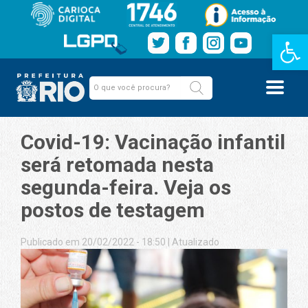
Barra de Fe
Covid-19: Vacinação infantil
será retomada nesta
segunda-feira. Veja os
postos de testagem
Publicado em 20/02/2022 - 18:50
|
Atualizado