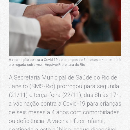
A vacinação contra a Covid-19 de crianças de 6 meses a 4 anos será
prorrogada outra vez - Arquivo/Prefeitura do Rio
A Secretaria Municipal de Saúde do Rio de
Janeiro (SMS-Rio) prorrogou para segunda
(21/11) e terça-feira (22/11), das 8h às 17h,
a vacinação contra a Covid-19 para crianças
de seis meses a 4 anos com comorbidades
ou deficiência. A vacina Pfizer infantil,
destinada a este público, segue disponível