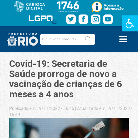
Barra de Fe
Covid-19: Secretaria de
Saúde prorroga de novo a
vacinação de crianças de 6
meses a 4 anos
Publicado em 19/11/2022 - 16:45
|
Atualizado em 19/11/2022 -
16:49