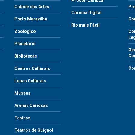
Procon Carioca
o
Cidade das Artes
Pre
Carioca Digital
Porto Maravilha
Co
Rio mais Fácil
Zoológico
Con
Le
Planetário
Gen
Co
Bibliotecas
Co
Centros Culturais
Lonas Culturais
Museus
Arenas Cariocas
Teatros
Teatros de Guignol