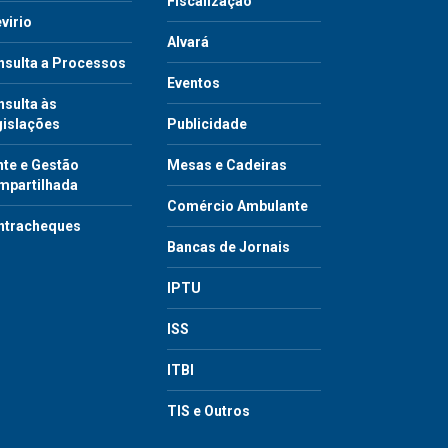
Fiscalização
virio
Alvará
nsulta a Processos
Eventos
sulta às
gislações
Publicidade
te e Gestão
Mesas e Cadeiras
mpartilhada
Comércio Ambulante
ntracheques
Bancas de Jornais
IPTU
ISS
ITBI
TIS e Outros