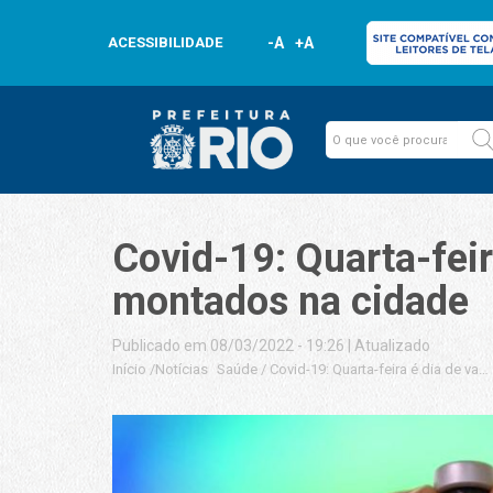
ACESSIBILIDADE
-A
+A
Covid-19: Quarta-fei
montados na cidade
Publicado em 08/03/2022 - 19:26
|
Atualizado
Início
/
Notícias
Saúde
/
Covid-19: Quarta-feira é dia de v