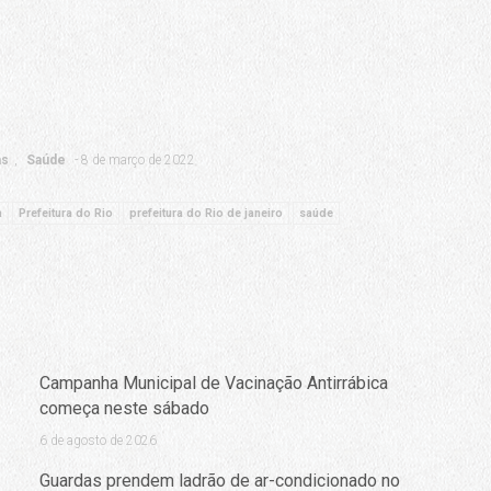
as
Saúde
8 de março de 2022
a
Prefeitura do Rio
prefeitura do Rio de janeiro
saúde
Campanha Municipal de Vacinação Antirrábica
começa neste sábado
6 de agosto de 2026
Guardas prendem ladrão de ar-condicionado no