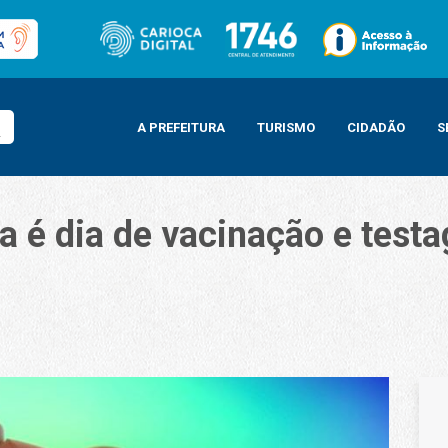
A PREFEITURA
TURISMO
CIDADÃO
S
ra é dia de vacinação e test
acinação e testagem nos postos montados na cidade