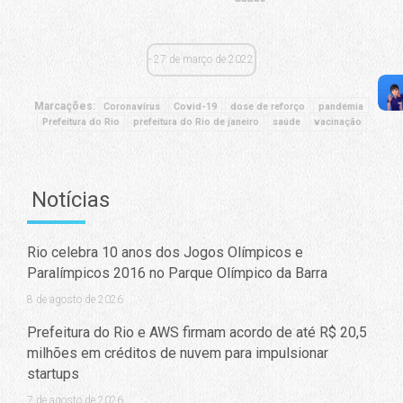
27 de março de 2022
Marcações:
Coronavírus
Covid-19
dose de reforço
pandemia
Prefeitura do Rio
prefeitura do Rio de janeiro
saúde
vacinação
Notícias
Rio celebra 10 anos dos Jogos Olímpicos e
Paralímpicos 2016 no Parque Olímpico da Barra
8 de agosto de 2026
Prefeitura do Rio e AWS firmam acordo de até R$ 20,5
milhões em créditos de nuvem para impulsionar
startups
7 de agosto de 2026