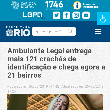
Barra de Fe
Ambulante Legal entrega
mais 121 crachás de
identificação e chega agora a
21 bairros
Publicado em 26/06/2019 - 14:42
|
Atualizado em 26/06/2019 -
17:24