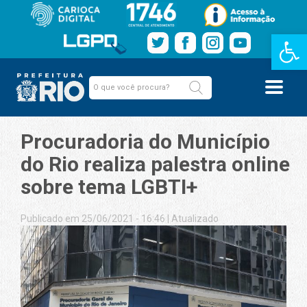
Barra de Fe
Procuradoria do Município
do Rio realiza palestra online
sobre tema LGBTI+
Publicado em 25/06/2021 - 16:46
|
Atualizado