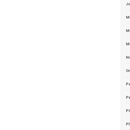
J
Me
M
Mu
No
O
Pa
Pe
P
P