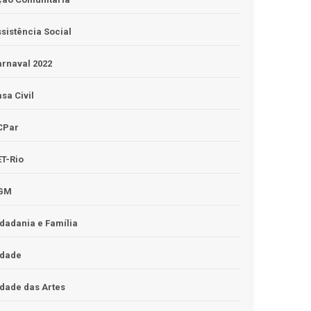
sistência Social
rnaval 2022
sa Civil
CPar
T-Rio
GM
dadania e Família
idade
dade das Artes