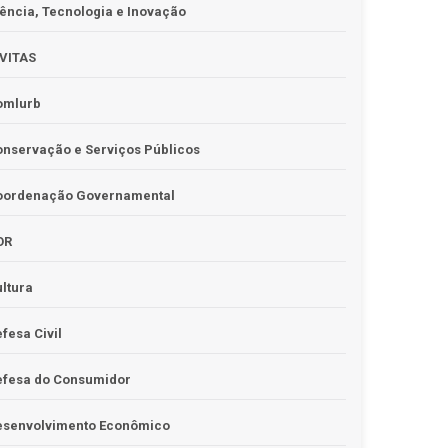
ência, Tecnologia e Inovação
IVITAS
omlurb
nservação e Serviços Públicos
oordenação Governamental
OR
ltura
fesa Civil
efesa do Consumidor
esenvolvimento Econômico