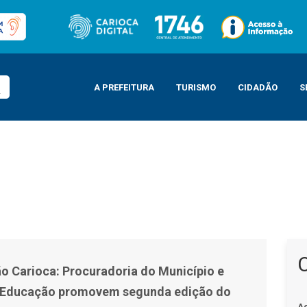
A PREFEITURA
TURISMO
CIDADÃO
S
o Município e Secretaria de Educação promovem segunda edição do projeto
 Carioca: Procuradoria do Município e
e Educação promovem segunda edição do
A