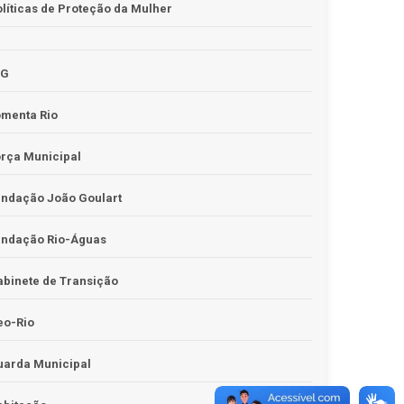
líticas de Proteção da Mulher
JG
omenta Rio
rça Municipal
undação João Goulart
undação Rio-Águas
binete de Transição
eo-Rio
uarda Municipal