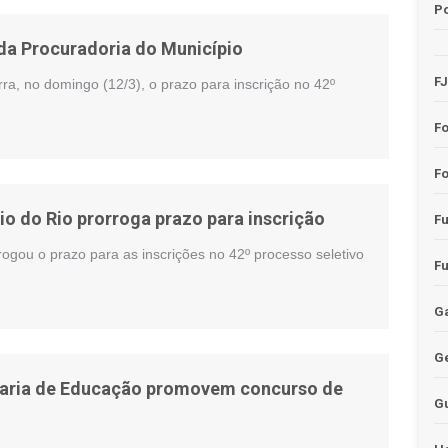
Po
 da Procuradoria do Município
F
ra, no domingo (12/3), o prazo para inscrição no 42º
F
Fo
io do Rio prorroga prazo para inscrição
F
ogou o prazo para as inscrições no 42º processo seletivo
F
Ga
G
etaria de Educação promovem concurso de
G