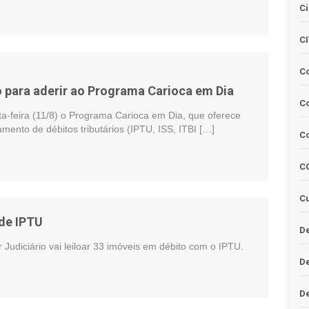
Ci
C
C
 para aderir ao Programa Carioca em Dia
Co
ta-feira (11/8) o Programa Carioca em Dia, que oferece
ento de débitos tributários (IPTU, ISS, ITBI […]
C
C
Cu
 de IPTU
De
 Judiciário vai leiloar 33 imóveis em débito com o IPTU.
D
D