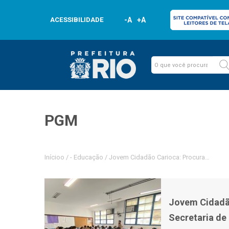
ACESSIBILIDADE
-A
+A
PGM
Inícioo
/
-
Educação
/
Jovem Cidadão Carioca: Procuradoria d
Jovem Cidadão
Secretaria d