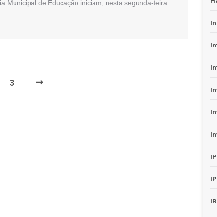
H
ia Municipal de Educação iniciam, nesta segunda-feira
In
In
In
→
3
In
In
In
I
I
I