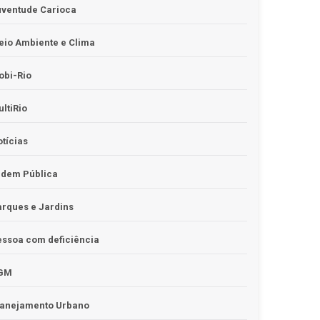
uventude Carioca
io Ambiente e Clima
obi-Rio
ltiRio
tícias
rdem Pública
rques e Jardins
ssoa com deficiência
GM
lanejamento Urbano