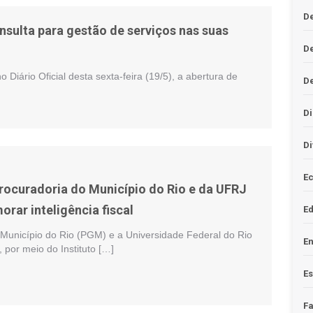
De
nsulta para gestão de serviços nas suas
D
Diário Oficial desta sexta-feira (19/5), a abertura de
D
Di
Di
Ec
Procuradoria do Município do Rio e da UFRJ
rar inteligência fiscal
E
 Município do Rio (PGM) e a Universidade Federal do Rio
En
 por meio do Instituto […]
Es
F