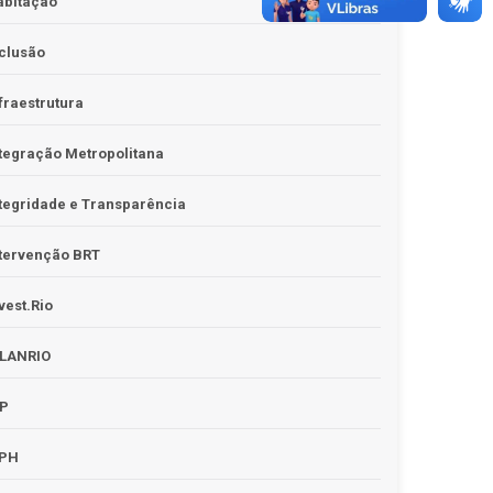
abitação
clusão
fraestrutura
tegração Metropolitana
tegridade e Transparência
tervenção BRT
vest.Rio
PLANRIO
PP
RPH