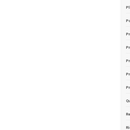
Pl
Po
Pr
P
Pr
P
Pr
Qu
Re
Ri