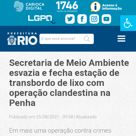
Barra de Fe
Secretaria de Meio Ambiente
esvazia e fecha estação de
transbordo de lixo com
operação clandestina na
Penha
Publicado em 25/08/2021 - 09:08
|
Atualizado
Em mais uma operação contra crimes