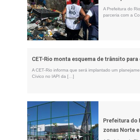
A Prefeitura do R
parceria com a Co
CET-Rio monta esquema de trânsito para d
A CET-Rio informa que será implantado um planejamento
Cívico no IAPI da […]
Prefeitura do 
zonas Norte e