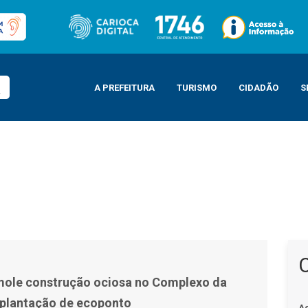
A PREFEITURA
TURISMO
CIDADÃO
S
omplexo da Penha para implantação de ecoponto
mole construção ociosa no Complexo da
mplantação de ecoponto
A