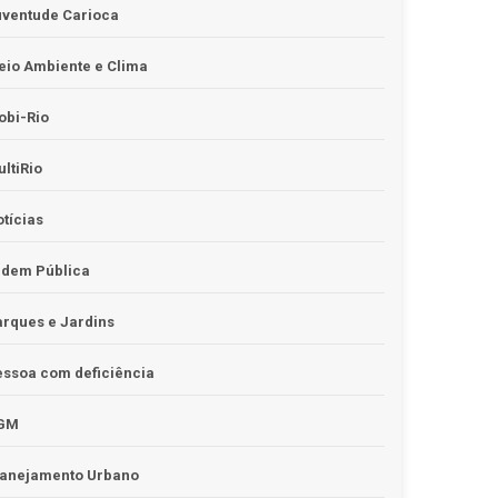
uventude Carioca
io Ambiente e Clima
obi-Rio
ltiRio
tícias
rdem Pública
rques e Jardins
ssoa com deficiência
GM
lanejamento Urbano