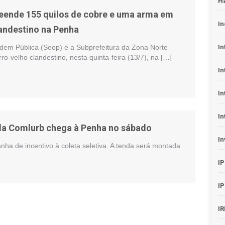
H
reende 155 quilos de cobre e uma arma em
In
landestino na Penha
rdem Pública (Seop) e a Subprefeitura da Zona Norte
In
rro-velho clandestino, nesta quinta-feira (13/7), na […]
In
In
In
 da Comlurb chega à Penha no sábado
In
a de incentivo à coleta seletiva. A tenda será montada
I
I
I