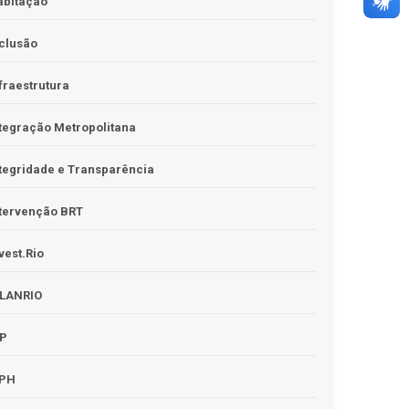
abitação
clusão
fraestrutura
tegração Metropolitana
tegridade e Transparência
tervenção BRT
vest.Rio
PLANRIO
PP
RPH