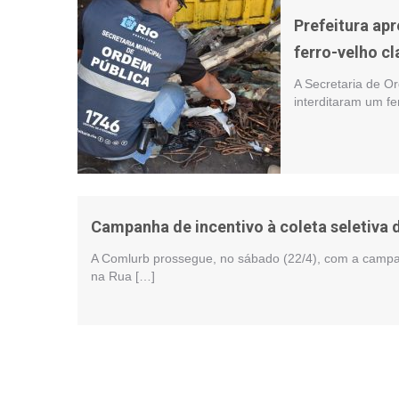
Prefeitura ap
ferro-velho c
A Secretaria de O
interditaram um fe
Campanha de incentivo à coleta seletiva
A Comlurb prossegue, no sábado (22/4), com a campanh
na Rua […]