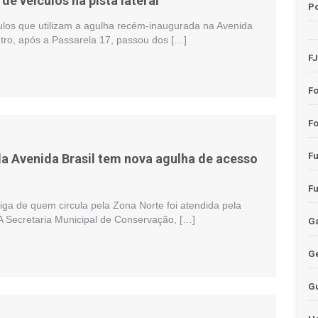
e veículos na pista lateral
Po
los que utilizam a agulha recém-inaugurada na Avenida
ntro, após a Passarela 17, passou dos […]
F
F
Fo
F
 da Avenida Brasil tem nova agulha de acesso
F
a de quem circula pela Zona Norte foi atendida pela
 A Secretaria Municipal de Conservação, […]
Ga
G
G