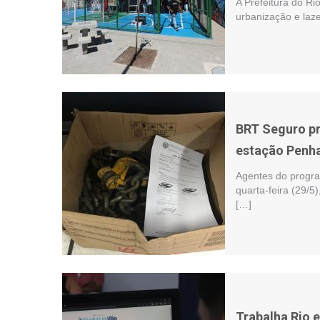
A Prefeitura do Ri
urbanização e laz
BRT Seguro pr
estação Penha
Agentes do progr
quarta-feira (29/5
[…]
Trabalha Rio e