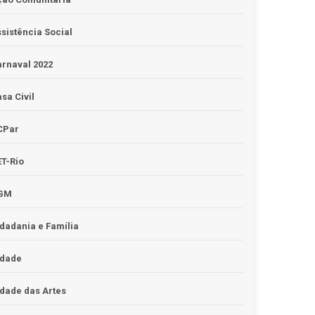
sistência Social
rnaval 2022
sa Civil
CPar
T-Rio
GM
dadania e Família
idade
dade das Artes