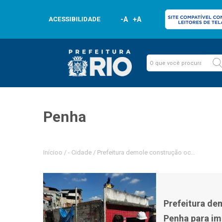
ACESSIBILIDADE
-A
+A
Penha
Inícioo
/
-
Cidade
/
Prefeitura demole construção ociosa no C
Prefeitura de
Penha para i