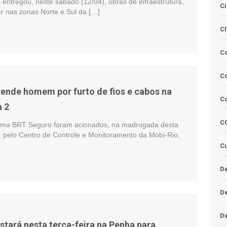
o entregou, neste sábado (12/04), obras de infraestrutura,
Ci
er nas zonas Norte e Sul da […]
C
C
Co
ende homem por furto de fios e cabos na
C
 2
C
ama BRT Seguro foram acionados, na madrugada desta
), pelo Centro de Controle e Monitoramento da Mobi-Rio,
Cu
De
D
D
stará nesta terça-feira na Penha para