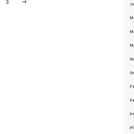
→
3
J
Me
M
Mu
No
O
Pa
Pe
P
P