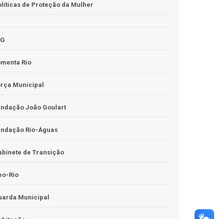
líticas de Proteção da Mulher
JG
omenta Rio
rça Municipal
undação João Goulart
undação Rio-Águas
binete de Transição
eo-Rio
uarda Municipal