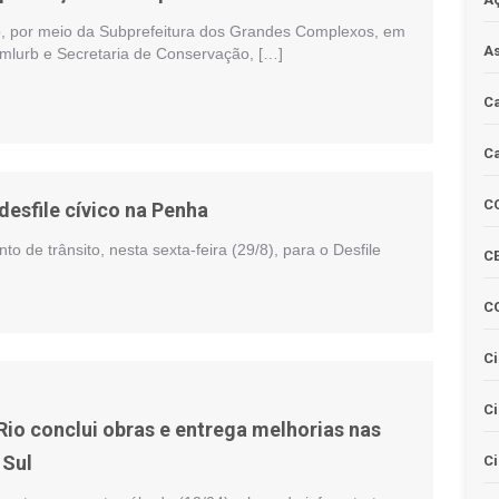
io, por meio da Subprefeitura dos Grandes Complexos, em
As
mlurb e Secretaria de Conservação, […]
Ca
Ca
C
esfile cívico na Penha
 de trânsito, nesta sexta-feira (29/8), para o Desfile
CE
C
Ci
C
Rio conclui obras e entrega melhorias nas
 Sul
Ci