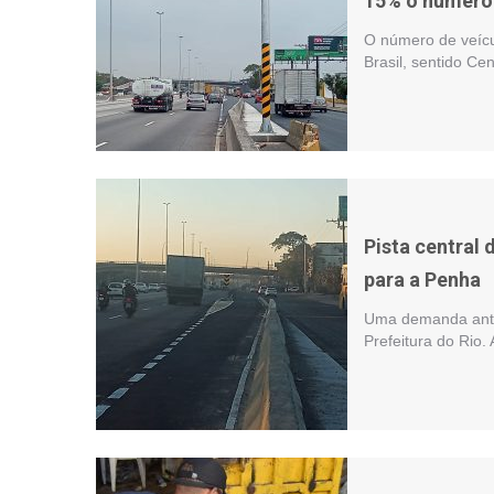
15% o número d
O número de veícu
Brasil, sentido Ce
Pista central
para a Penha
Uma demanda antig
Prefeitura do Rio.