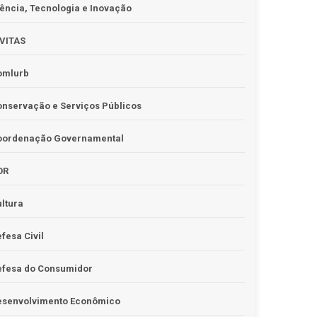
ência, Tecnologia e Inovação
IVITAS
omlurb
nservação e Serviços Públicos
oordenação Governamental
OR
ltura
fesa Civil
efesa do Consumidor
esenvolvimento Econômico