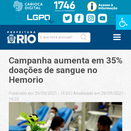
Barra de Fe
Campanha aumenta em 35%
doações de sangue no
Hemorio
Publicado em 29/09/2021 - 16:02
|
Atualizado em 29/09/2021 -
16:03