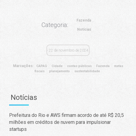
Fazenda
Categoria:
Notícias
22 de novembro de 2024
Marcações:
CAPAG
Cidade
contas públicas
Fazenda
metas
fiscais
planejamento
sustentabilidade
Notícias
Prefeitura do Rio e AWS firmam acordo de até R$ 20,5
milhões em créditos de nuvem para impulsionar
startups