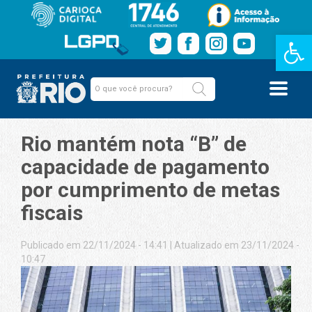
Barra de Fe
Rio mantém nota “B” de
capacidade de pagamento
por cumprimento de metas
fiscais
Publicado em 22/11/2024 - 14:41
|
Atualizado em 23/11/2024 -
10:47