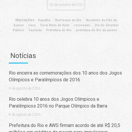
28 de outubro de 2021
Marcações:
AquaRio
BioParque do Rio
Bondinho do Pão de
Açúcar
Cass
Coral Atrás da Nota
corcovado
Dia do Servidor
Público
Fazenda
Prefeitura do Rio
prefeitura do Rio de janeiro
Notícias
Rio encerra as comemorações dos 10 anos dos Jogos
Olímpicos e Paralímpicos de 2016
9 de agosto de 2026
Rio celebra 10 anos dos Jogos Olímpicos e
Paralímpicos 2016 no Parque Olímpico da Barra
8 de agosto de 2026
Prefeitura do Rio e AWS firmam acordo de até R$ 20,5