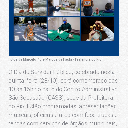
Fotos de Marcelo Piu e Marcos de Paula / Prefeitura do Rio
O Dia do Servidor Público, celebrado nesta
quinta-feira (28/10), será comemorado das
10 às 16h no pátio do Centro Administrativo
São Sebastião (CASS), sede da Prefeitura
do Rio. Estão programadas apresentações
musicais, oficinas e área com food trucks e
tendas com serviços de órgãos municipais,