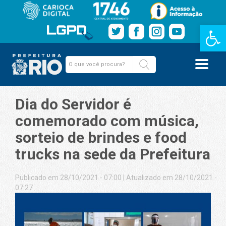
Barra de Fe
Dia do Servidor é
comemorado com música,
sorteio de brindes e food
trucks na sede da Prefeitura
Publicado em 28/10/2021 - 07:00
|
Atualizado em 28/10/2021 -
07:27