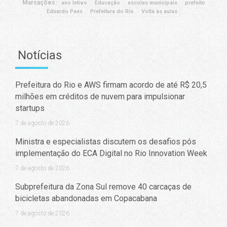
Marcações:
ano letivo
Educação
escolas municipais
prefeito
Eduardo Paes
Prefeitura do Rio
Volta às aulas
Notícias
Prefeitura do Rio e AWS firmam acordo de até R$ 20,5
milhões em créditos de nuvem para impulsionar
startups
7 de agosto de 2026
Ministra e especialistas discutem os desafios pós
implementação do ECA Digital no Rio Innovation Week
7 de agosto de 2026
Subprefeitura da Zona Sul remove 40 carcaças de
bicicletas abandonadas em Copacabana
7 de agosto de 2026