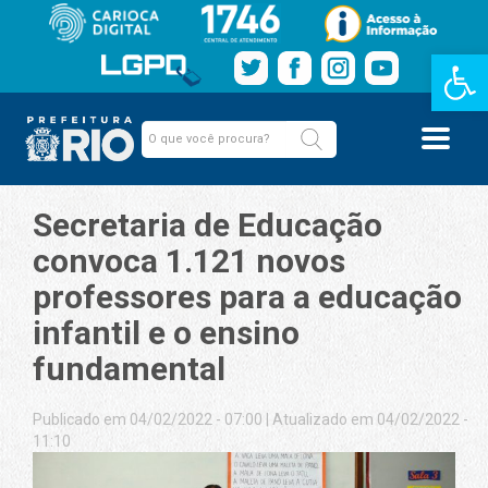
Barra de Fe
Secretaria de Educação
convoca 1.121 novos
professores para a educação
infantil e o ensino
fundamental
Publicado em 04/02/2022 - 07:00
|
Atualizado em 04/02/2022 -
11:10